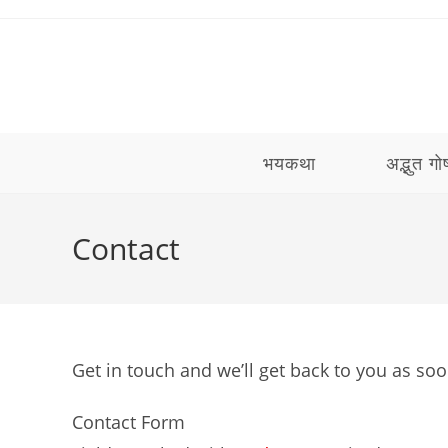
Skip
to
content
भयकथा
अद्भुत गोष
Contact
Get in touch and we’ll get back to you as s
Contact Form