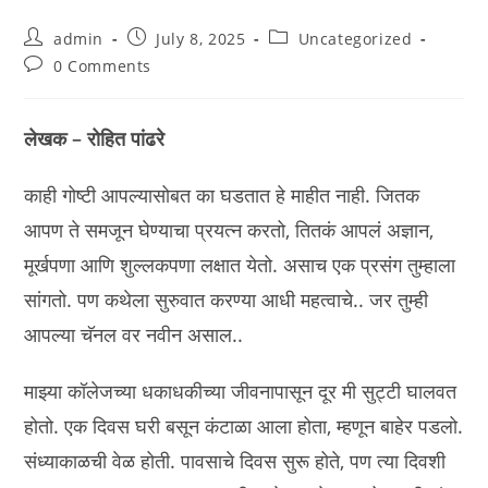
Post
Post
Post
admin
July 8, 2025
Uncategorized
author:
published:
category:
Post
0 Comments
comments:
लेखक – रोहित पांढरे
काही गोष्टी आपल्यासोबत का घडतात हे माहीत नाही. जितक
आपण ते समजून घेण्याचा प्रयत्न करतो, तितकं आपलं अज्ञान,
मूर्खपणा आणि शुल्लकपणा लक्षात येतो. असाच एक प्रसंग तुम्हाला
सांगतो. पण कथेला सुरुवात करण्या आधी महत्वाचे.. जर तुम्ही
आपल्या चॅनल वर नवीन असाल..
माझ्या कॉलेजच्या धकाधकीच्या जीवनापासून दूर मी सुट्टी घालवत
होतो. एक दिवस घरी बसून कंटाळा आला होता, म्हणून बाहेर पडलो.
संध्याकाळची वेळ होती. पावसाचे दिवस सुरू होते, पण त्या दिवशी