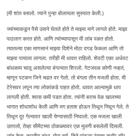
(मी शांत बसलो. त्याने पुन्हा बोलायला सुरुवात केली.)
ज्यांच्याकडून पैसे उसने घेतले होते ते माझ्या मागे लागले होते. माझा
पाठलाग करत होते. आणि त्यांच्यापासून मी लांब पळत होतो.
त्यातल्या एका माणसानं माझ्या दिशेने मोठा दगड फेकला आणि तो
माझ्या पायाला लागला. तरीही मी धावत राहिलो. शेवटी एका अर्धवट
बांधकाम चालू असलेल्या बंगल्यात शिरलो. गेटजवळ कोणी नव्हतं,
म्हणून पटकन जिने चढत वर गेलो. तो बंगला तीन मजली होता. मी
टेरेसवर लपून त्या लोकांकडे पाहत होतो. धावत आल्यामुळे धाप
लागली होती. श्वास कमी पडत होता. त्यांनी बराच वेळ खालच्या
भागात शोधाशोध केली आणि मग हताश होऊन तिथून निघून गेले. ते
तिथून दूर गेल्यावर खाली येण्यासाठी निघालो. एक मजला खाली
उतरलो, तेव्हा सीमेंटच्या ठोकळ्यावर एक मुलगी बसलेली दिसली.
लांब केस, कमनीय बांधा, गोरा वर्ण. तिने पांढऱ्या रंगाचा क्रॉप टॉप