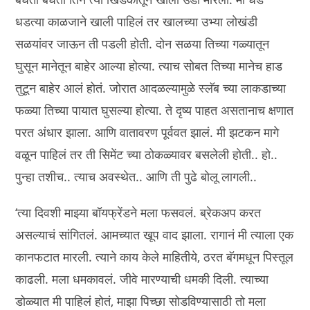
धडत्या काळजाने खाली पाहिलं तर खालच्या उभ्या लोखंडी
सळयांवर जाऊन ती पडली होती. दोन सळया तिच्या गळ्यातून
घुसून मानेतून बाहेर आल्या होत्या. त्याच सोबत तिच्या मानेच हाड
तुटून बाहेर आलं होतं. जोरात आदळल्यामुळे स्लॅब च्या लाकडाच्या
फळ्या तिच्या पायात घुसल्या होत्या. ते दृष्य पाहत असतानाच क्षणात
परत अंधार झाला. आणि वातावरण पूर्ववत झालं. मी झटकन मागे
वळून पाहिलं तर ती सिमेंट च्या ठोकळ्यावर बसलेली होती.. हो..
पुन्हा तशीच.. त्याच अवस्थेत.. आणि ती पुढे बोलू लागली..
‘त्या दिवशी माझ्या बॉयफ्रेंडने मला फसवलं. ब्रेकअप करत
असल्याचं सांगितलं. आमच्यात खूप वाद झाला. रागानं मी त्याला एक
कानफटात मारली. त्याने काय केले माहितीये, ठरत बॅगमधून पिस्तूल
काढली. मला धमकावलं. जीवे मारण्याची धमकी दिली. त्याच्या
डोळ्यात मी पाहिलं होतं, माझा पिच्छा सोडविण्यासाठी तो मला