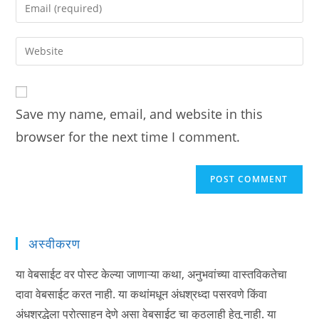
Enter
or
your
username
email
Enter
to
address
your
comment
to
website
comment
URL
Save my name, email, and website in this
(optional)
browser for the next time I comment.
अस्वीकरण
या वेबसाईट वर पोस्ट केल्या जाणाऱ्या कथा, अनुभवांच्या वास्तविकतेचा
दावा वेबसाईट करत नाही. या कथांमधून अंधश्रध्दा पसरवणे किंवा
अंधश्रद्धेला प्रोत्साहन देणे असा वेबसाईट चा कुठलाही हेतू नाही. या