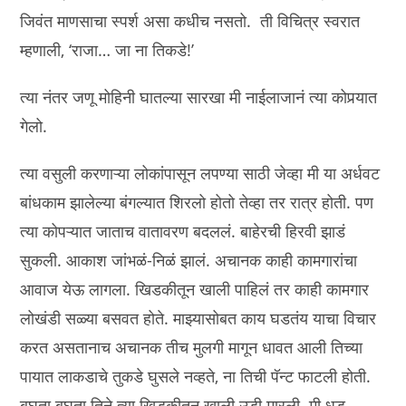
जिवंत माणसाचा स्पर्श असा कधीच नसतो. ती विचित्र स्वरात
म्हणाली, ‘राजा… जा ना तिकडे!’
त्या नंतर जणू मोहिनी घातल्या सारखा मी नाईलाजानं त्या कोपर्‍यात
गेलो.
त्या वसुली करणाऱ्या लोकांपासून लपण्या साठी जेव्हा मी या अर्धवट
बांधकाम झालेल्या बंगल्यात शिरलो होतो तेव्हा तर रात्र होती. पण
त्या कोपऱ्यात जाताच वातावरण बदललं. बाहेरची हिरवी झाडं
सुकली. आकाश जांभळं-निळं झालं. अचानक काही कामगारांचा
आवाज येऊ लागला. खिडकीतून खाली पाहिलं तर काही कामगार
लोखंडी सळ्या बसवत होते. माझ्यासोबत काय घडतंय याचा विचार
करत असतानाच अचानक तीच मुलगी मागून धावत आली तिच्या
पायात लाकडाचे तुकडे घुसले नव्हते, ना तिची पॅन्ट फाटली होती.
बघता बघता तिने त्या खिडकीतून खाली उडी मारली. मी धड