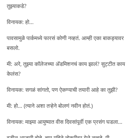
तुझ्याकडे?
विनायक: हो…
पावसामुळे पार्कमध्ये फारसं कोणी नव्हतं. आम्ही एका बाकड्यावर
बसलो.
मी: अरे, तुझ्या कॉलेजच्या अ‍ॅडमिशनचं काय झालं? सुट्टीत काय
केलंस?
विनायक: सगळं सांगतो, पण ऐकण्याची तयारी आहे का तुझी?
मी: हो… (त्याने अशा तऱ्हेने बोलणं नवीन होतं.)
विनायक: माझ्या आयुष्यात वीस दिवसांपूर्वी एक प्रसंग घडला…
वडील आजारी होते. चार महिने नोकरीवर गेले नव्हते. मी