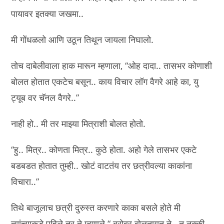
पायावर इतक्या जखमा..
मी गोंधळलो आणि उठून तिथून जायला निघालो.
तोच दाबेलीवाला हाक मारून म्हणाला, “ओह दादा.. तासभर कोणाशी
बोलत होतात एकटेच बसून.. काय विचार लॉग वैगरे आहे का, यु
ट्यूब वर चॅनल वैगरे..”
नाही हो.. मी तर माझ्या मित्राशी बोलत होतो.
“हु.. मित्र.. कोणता मित्र.. कुठे होता. अहो गेले तासभर एकटे
बडबडत होतात तुम्ही.. खोटं वाटतंय तर छत्रीवल्या काकांना
विचारा..”
तिथे बाजूलाच छत्री दुरुस्त करणारे काका बसले होते मी
त्यांच्याकडे पहिले तर ते म्हणाले “ बरोबर बोलतायत ते.. तू नक्की