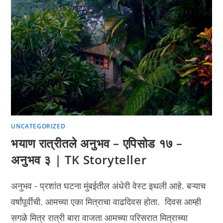
UNCATEGORIZED
भयाण रात्रीतले अनुभव – एपिसोड १७ –
अनुभव ३ | TK Storyteller
अनुभव - प्रशांत घटना मुंबईतील अंधेरी वेस्ट इथली आहे. बऱ्याच
वर्षांपूर्वीची. आमच्या एका मित्राचा वाढदिवस होता. दिवस आम्ही
सगळे मित्र रात्री बारा वाजता आमच्या परिसरात मित्राच्या