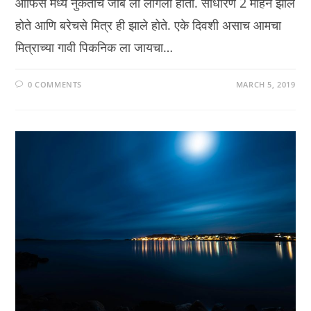
ऑफिस मध्ये नुकताच जॉब ला लागलो होतो. साधारण 2 महिने झाले
होते आणि बरेचसे मित्र ही झाले होते. एके दिवशी असाच आमचा
मित्राच्या गावी पिकनिक ला जायचा…
0 COMMENTS
MARCH 5, 2019