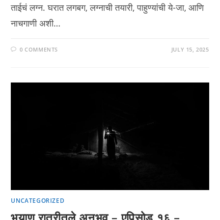
ताईचं लग्न. घरात लगबग, लग्नाची तयारी, पाहुण्यांची ये-जा, आणि
नाचगाणी अशी…
0 COMMENTS
JULY 15, 2025
UNCATEGORIZED
भयाण रात्रीतले अनुभव – एपिसोड १६ –