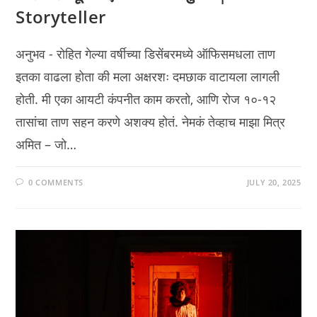
Storyteller
अनुभव - रोहित गेल्या वर्षीच्या डिसेंबरमध्ये ऑफिसमधला ताण
इतका वाढला होता की मला अक्षरशः दमछाक वाटायला लागली
होती. मी एका आयटी कंपनीत काम करतो, आणि रोज १०-१२
तासांचा ताण सहन करणे अशक्य होतं. नेमकं तेव्हाच माझा मित्र
अमित – जो…
0 COMMENTS
JULY 20, 2025