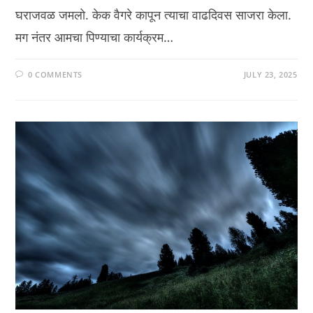
घराजवळ जमलो. केक वैगरे कापून त्याचा वाढदिवस साजरा केला.
मग नंतर आमचा पिण्याचा कार्यक्रम…
0 COMMENTS
JULY 23, 2025