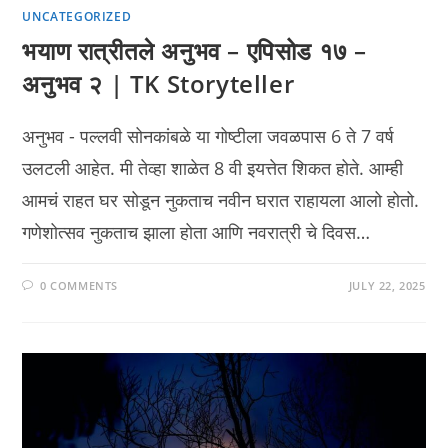
UNCATEGORIZED
भयाण रात्रीतले अनुभव – एपिसोड १७ –
अनुभव २ | TK Storyteller
अनुभव - पल्लवी सोनकांबळे या गोष्टीला जवळपास 6 ते 7 वर्ष
उलटली आहेत. मी तेव्हा शाळेत 8 वी इयत्तेत शिकत होते. आम्ही
आमचं राहत घर सोडून नुकताच नवीन घरात राहायला आलो होतो.
गणेशोत्सव नुकताच झाला होता आणि नवरात्री चे दिवस…
0 COMMENTS
JULY 22, 2025