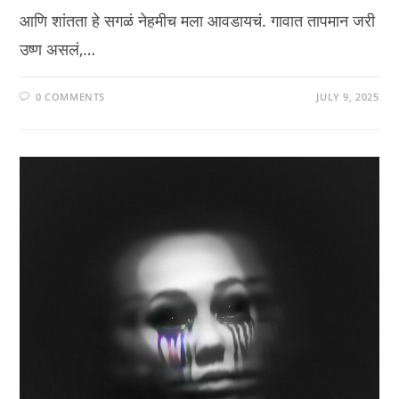
आणि शांतता हे सगळं नेहमीच मला आवडायचं. गावात तापमान जरी
उष्ण असलं,…
0 COMMENTS
JULY 9, 2025