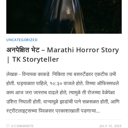
UNCATEGORIZED
अनपेक्षित भेट – Marathi Horror Story
| TK Storyteller
लेखक - विनायक काकडे निकिता त्या बसस्टँडवर एकटीच उभी
होती. घड्याळात पाहिले, १०:३० वाजले होते. तिच्या ऑफिसमधले
काम आज जरा जास्तच वाढले होते, त्यामुळे ती रोजच्या वेळेपेक्षा
उशिरा निघाली होती. वाऱ्यामूळे झाडांची पाने सळसळत होती, आणि
स्ट्रीटलाइट्सच्या पिवळसर प्रकाशाखाली पडणाऱ्या…
0 COMMENTS
JULY 13, 2025