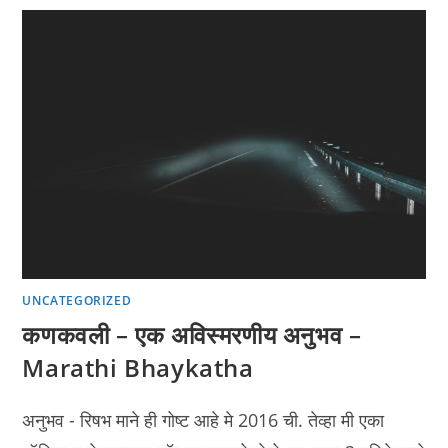
UNCATEGORIZED
कणकवली – एक अविस्मरणीय अनुभव –
Marathi Bhaykatha
अनुभव - रिषभ माने ही गोष्ट आहे मे 2016 ची. तेव्हा मी एका