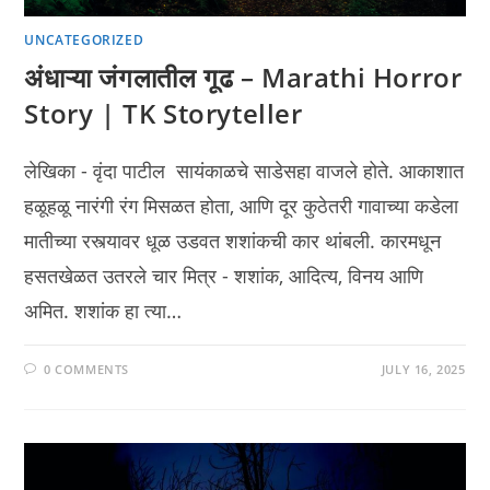
UNCATEGORIZED
अंधाऱ्या जंगलातील गूढ – Marathi Horror
Story | TK Storyteller
लेखिका - वृंदा पाटील सायंकाळचे साडेसहा वाजले होते. आकाशात
हळूहळू नारंगी रंग मिसळत होता, आणि दूर कुठेतरी गावाच्या कडेला
मातीच्या रस्त्यावर धूळ उडवत शशांकची कार थांबली. कारमधून
हसतखेळत उतरले चार मित्र - शशांक, आदित्य, विनय आणि
अमित. शशांक हा त्या…
0 COMMENTS
JULY 16, 2025