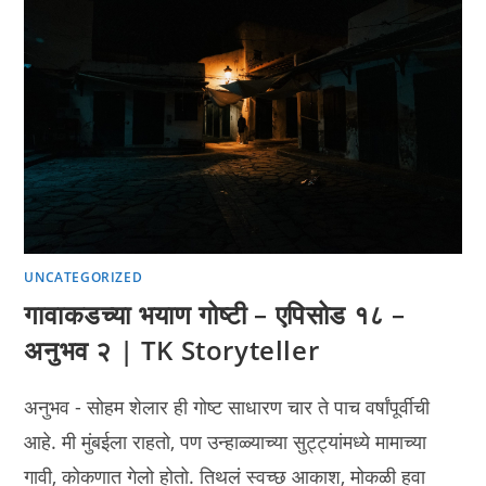
UNCATEGORIZED
गावाकडच्या भयाण गोष्टी – एपिसोड १८ –
अनुभव २ | TK Storyteller
अनुभव - सोहम शेलार ही गोष्ट साधारण चार ते पाच वर्षांपूर्वीची
आहे. मी मुंबईला राहतो, पण उन्हाळ्याच्या सुट्ट्यांमध्ये मामाच्या
गावी, कोकणात गेलो होतो. तिथलं स्वच्छ आकाश, मोकळी हवा