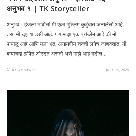
अनुभव १ | TK Storyteller
अनुभव - हंजला तांबोली मी एका मुस्लिम कुटुंबात जन्मलेलो आहे.
तसा मी खूप धाडसी आहे. पण माझा एक प्रॉब्लेम आहे की मी
पायाळू आहे आणि मला भूत, अनामवीय शक्ती लगेच जाणवतात. मी
बऱ्याचदा झोपेत ओरडत असतो असे माझे आई वडील…
0 COMMENTS
JULY 14, 2025