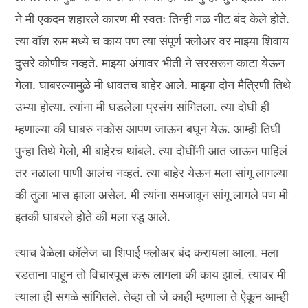
ने मी एकदम शहारले कारण मी स्वतः तिन्ही नळ नीट बंद केले होते.
त्या वॉश रूम मध्ये च काय पण त्या संपूर्ण फ्लोअर वर माझ्या शिवाय
दुसरे कोणीच नव्हते. माझ्या अंगावर भीती ने सरसरून काटा येऊन
गेला. घाबरल्यामुळे मी धावतच बाहेर आले. माझ्या दोन मैत्रिणी तिथे
उभ्या होत्या. त्यांना मी घडलेला प्रसंग सांगितला. त्या दोघी ही
म्हणाल्या की घाबरु नकोस आपण जाऊन बघून येऊ. आम्ही तिघी
पुन्हा तिथे गेलो, मी बाहेरच थांबले. त्या दोघींनी आत जाऊन पाहिलं
तर नळाला पाणी आलंच नव्हतं. त्या बाहेर येऊन मला सांगू लागल्या
की तुला भास झाला असेल. मी त्यांना समजावून सांगू लागले पण मी
इतकी घाबरले होते की मला रडू आले.
त्याच वेळेला कॉलेज चा शिपाई फ्लोअर बंद करायला आला. मला
रडताना पाहून तो विचारपूस करू लागला की काय झालं. त्यावर मी
त्याला ही सगळे सांगितले. तेव्हा तो जे काही म्हणाला ते ऐकून आम्ही