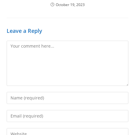
October 19, 2023
Leave a Reply
Comment
Enter
your
name
Enter
or
your
username
email
Enter
to