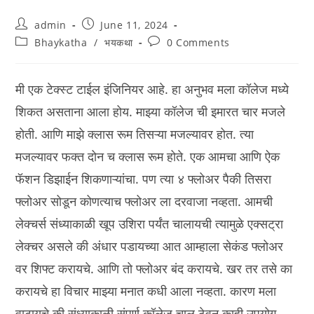
Post
Post
admin
June 11, 2024
author:
published:
Post
Post
Bhaykatha
/
भयकथा
0 Comments
category:
comments:
मी एक टेक्स्ट टाईल इंजिनियर आहे. हा अनुभव मला कॉलेज मध्ये
शिकत असताना आला होय. माझ्या कॉलेज ची इमारत चार मजले
होती. आणि माझे क्लास रूम तिसऱ्या मजल्यावर होत. त्या
मजल्यावर फक्त दोन च क्लास रूम होते. एक आमचा आणि ऐक
फॅशन डिझाईन शिकणाऱ्यांचा. पण त्या ४ फ्लोअर पैकी तिसरा
फ्लोअर सोडून कोणत्याच फ्लोअर ला दरवाजा नव्हता. आमची
लेक्चर्स संध्याकाळी खूप उशिरा पर्यंत चालायची त्यामुळे एक्सट्रा
लेक्चर असले की अंधार पडायच्या आत आम्हाला सेकंड फ्लोअर
वर शिफ्ट करायचे. आणि तो फ्लोअर बंद करायचे. खर तर तसे का
करायचे हा विचार माझ्या मनात कधी आला नव्हता. कारण मला
वाटायचे की संध्याकाळी संपूर्ण कॉलेज चालू ठेवून काही उपयोग