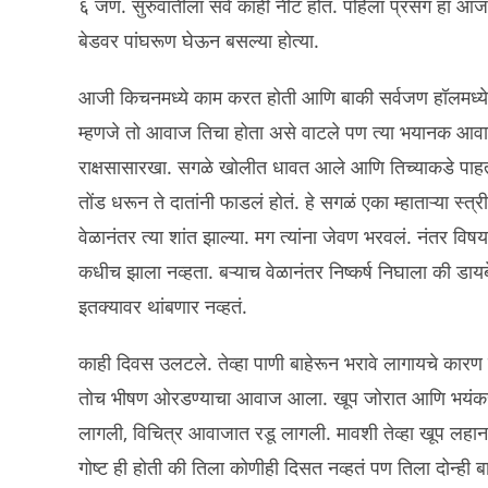
६ जण. सुरुवातीला सर्व काही नीट होतं. पहिला प्रसंग हा आजो
बेडवर पांघरूण घेऊन बसल्या होत्या.
आजी किचनमध्ये काम करत होती आणि बाकी सर्वजण हॉलमध्ये
म्हणजे तो आवाज तिचा होता असे वाटले पण त्या भयानक आ
राक्षसासारखा. सगळे खोलीत धावत आले आणि तिच्याकडे पाहतच 
तोंड धरून ते दातांनी फाडलं होतं. हे सगळं एका म्हाताऱ्या स्
वेळानंतर त्या शांत झाल्या. मग त्यांना जेवण भरवलं. नंतर
कधीच झाला नव्हता. बऱ्याच वेळानंतर निष्कर्ष निघाला की डाय
इतक्यावर थांबणार नव्हतं.
काही दिवस उलटले. तेव्हा पाणी बाहेरून भरावे लागायचे कार
तोच भीषण ओरडण्याचा आवाज आला. खूप जोरात आणि भयंकर.
लागली, विचित्र आवाजात रडू लागली. मावशी तेव्हा खूप लहा
गोष्ट ही होती की तिला कोणीही दिसत नव्हतं पण तिला दोन्ही