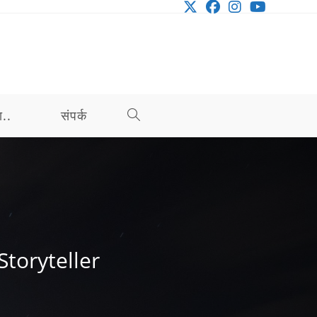
ा..
संपर्क
TOGGLE
WEBSITE
SEARCH
 Storyteller