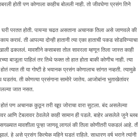
प घाबरली होती पण कोणाला काहीच बोलली नाही. तो जीवघेणा प्रसंग तिने
 आणि घरी परतत होती. पायऱ्या चढत असताना अचानक तिला असे जाणवले की
ाय करावं. ती आपल्या दोन्ही हातानी त्या एका हाताची पकड सोडविण्याचा
न खाली ढकललं. मावशीने कसाबसा तोल सावरला म्हणून तिला जास्त काही
च्या बाजूला पाहिलं तर तिथे फक्त तो हात होता बाकी कोणीच नाही. त्या
तं त्यात ती या गोष्टी हे भयानक प्रसंग कोणालाच सांगत नव्हती. त्यामुळे
 घडतंय. ती कोणत्या प्रसंगाना सामोरे जातेय. आजोबांना भुताखेतांवर
 बोलल्या जात नसत.
ंत होतं पण अचानक कुठून तरी खूप जोराचा वारा सुटला. बंद असलेल्या
र आणि टेबलावर ठेवलेले काही सामान ही पडले. बाहेर असलेले जुने ब्लब
 या सगळ्यात मावशीला पून्हा जाणवू लागलं की तिला कोणीतरी पकडलं आहे. त
. हे असे प्रसंग कित्येक महिने घडतं राहिले. साधारण वर्ष भराने त्यांनी