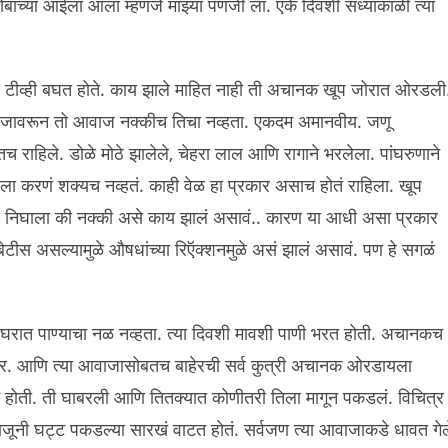
बांच्या आईला आला म्हणजे माझ्या पणजी ला. एके दिवशी संध्याकाळी त्या
 टीव्ही बघत होते. काय झाले माहित नाही ती अचानक खूप जोरात ओरडली
वाजावरून तो आवाज नक्कीच तिचा नव्हता. एकदम अमानवीय. जणू
राहिले. डोळे मोठे झालेले, चेहरा लाल आणि रागाने भरलेला. पांघरुणाने
त्रीला करणं शक्यच नव्हतं. काही वेळ हा प्रकार असाच होतं राहिला. खूप
 विषय निघाला की नक्की असे काय झालं असावं.. कारण या आधी असा प्रकार
बेटीस असल्यामुळे औषधांच्या रिऍक्शनमुळे असं झालं असावं. पण हे सगळं
ण घरात पाण्याचा नळ नव्हता. त्या दिवशी मावशी पाणी भरत होती. अचानकच
 आणि त्या आवाजासोबतच बाहेरची सर्व कुत्री अचानक ओरडायला
न होती. ती घाबरली आणि तितक्यात कोणीतरी तिला मागून पकडलं. विचित्र
 बाजूनी घट्ट पकडल्या सारखं वाटत होतं. सर्वजण त्या आवाजाकडे धावत गेल