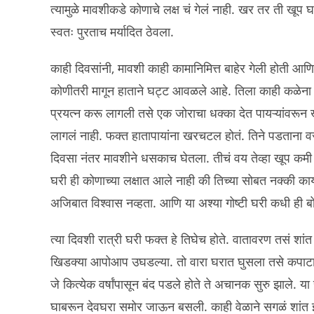
त्यामुळे मावशीकडे कोणाचे लक्ष चं गेलं नाही. खर तर ती खू
स्वतः पुरताच मर्यादित ठेवला.
काही दिवसांनी, मावशी काही कामानिमित्त बाहेर गेली होती
कोणीतरी मागून हाताने घट्ट आवळले आहे. तिला काही कळेना क
प्रयत्न करू लागली तसे एक जोराचा धक्का देत पायऱ्यांवरू
लागलं नाही. फक्त हातापायांना खरचटल होतं. तिने पडताना वर
दिवसा नंतर मावशीने धसकाच घेतला. तीचं वय तेव्हा खूप कमी हो
घरी ही कोणाच्या लक्षात आले नाही की तिच्या सोबत नक्की काय
अजिबात विश्वास नव्हता. आणि या अश्या गोष्टी घरी कधी ही
त्या दिवशी रात्री घरी फक्त हे तिघेच होते. वातावरण तसं शा
खिडक्या आपोआप उघडल्या. तो वारा घरात घुसला तसे कपाटाव
जे कित्येक वर्षांपासून बंद पडले होते ते अचानक सुरु झाले.
घाबरून देवघरा समोर जाऊन बसली. काही वेळाने सगळं शांत झालं