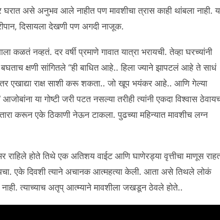
नंतर घरात असे अनुभव आले नाहीत पण मावशीचा त्रास काही थांबला नाही. य
ोरीपान, दिसायला देखणी पण अगदी नाजूक.
कळतं नव्हतं. दर वर्षी प्रमाणे गावात यात्रा भरायची. तेव्हा घरच्यांनी
घताच क्षणी सांगितले “ही बाधित आहे.. हिला ज्याने झापटलं आहे ते साधं
र एखाद्या राक्ष साशी करू शकता.. जो खूप भयंकर आहे.. आणि गेल्या
“ आजोबांना या गोष्टी जरी पटत नसल्या तरीही त्यांनी एकदा विश्वास ठेवायच
ावर उतारा करून एके ठिकाणी नेऊन टाकला. पुढच्या महिन्यात मावशीच लग्न
्षभर राहिले होते तिथे एक अतिशय वाईट आणि घाणेरड्या वृत्तीचा माणूस राह
द्यायचा. एके दिवशी त्याने अचानक आत्महत्या केली. आता असे तिथले लोकं
नाही. त्याच्याच अतृप् आत्म्याने मावशीला जखडून ठेवले होते..