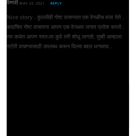
वैष्णवी
MAY 23, 2021
REPLY
Nice story . कुठलीही गोष्ट वाचण्यात एक वेगळीच मजा येते .
कदाचित गोष्ट वाचताना आपण एक वेगळ्या जगात प्रवेश करतो .
त्या कथेत आपण स्वतःला कुठे तरी शोधू लागतो. तुम्ही आम्हाला
स्टोरी वाचण्यासाठी उपलब्ध करून दिल्या बद्दल धन्यवाद .
Leave a Reply
Comment