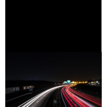
अनुभवलं ते तर कधीच विसरू शकणार नाही. खरच कधीही
निसर्गाशी खेळू नये कारण जर चांगल्या गोष्टी अस्तित्वात आहेत
तश्या वाईट ही..
YOU MIGHT ALSO LIKE