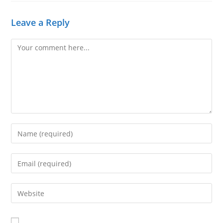
Leave a Reply
Comment
Enter
your
name
Enter
or
your
username
email
Enter
to
address
your
comment
to
website
comment