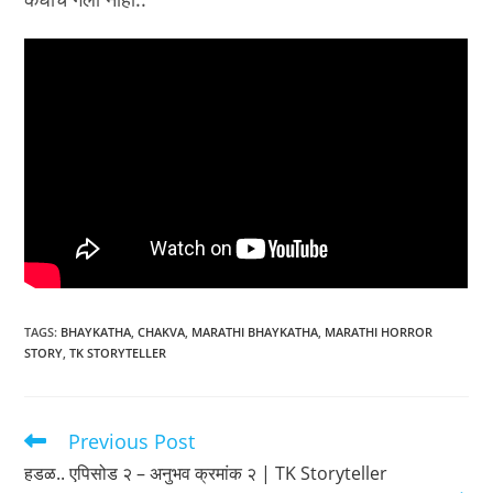
TAGS
:
BHAYKATHA
,
CHAKVA
,
MARATHI BHAYKATHA
,
MARATHI HORROR
STORY
,
TK STORYTELLER
Previous Post
Read
more
हडळ.. एपिसोड २ – अनुभव क्रमांक २ | TK Storyteller
articles