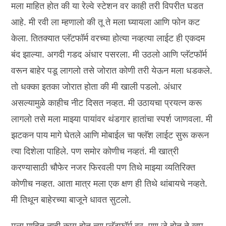
मला माहित होत की या रेल्वे स्टेशन वर काही तरी विपरीत घडत
आहे. मी रवी ला म्हणालो की तू ते मला घ्यायला आणि फोन कट
केला. तितक्यात प्लॅटफॉर्म वरच्या होत्या नव्हत्या लाईट ही एकदम
बंद झाल्या. अगदी गडद अंधार पसरला. मी उठलो आणि प्लॅटफॉर्म
वरून बाहेर पडू लागलो तसे जोरात कोणी तरी येऊन मला धडकले.
तो धक्का इतका जोरात होता की मी खाली पडलो. अंधार
असल्यामुळे काहीच नीट दिसत नव्हत. मी उठायचा प्रयत्न करू
लागलो तसे मला माझ्या पायांवर थंडगार हातांचा स्पर्श जाणवला. मी
झटकन पाय मागे घेतले आणि मोबाईल चा फ्लॅश लाईट सुरू करून
त्या दिशेला पाहिले. पण समोर कोणीच नव्हतं. मी खात्री
करण्यासाठी चौफेर नजर फिरवली पण तिथे माझ्या व्यतिरिक्त
कोणीच नव्हत. आता मात्र मला एक क्षण ही तिथे थांबायचे नव्हते.
मी तिथून बाहेरच्या बाजूने धावत सुटलो.
मला माहित नाही काय होत त्या प्लॅटफॉर्म वर. पण जे होत ते खूप