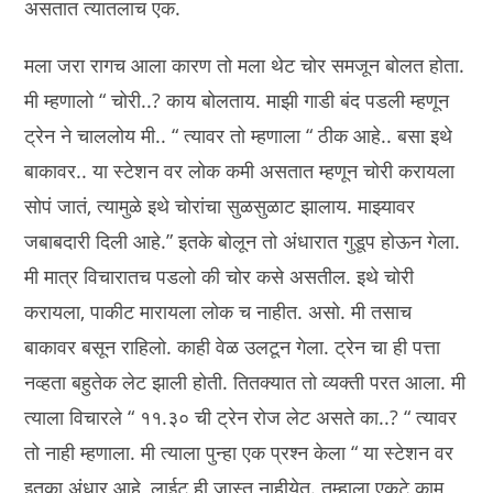
असतात त्यातलाच एक.
मला जरा रागच आला कारण तो मला थेट चोर समजून बोलत होता.
मी म्हणालो “ चोरी..? काय बोलताय. माझी गाडी बंद पडली म्हणून
ट्रेन ने चाललोय मी.. “ त्यावर तो म्हणाला “ ठीक आहे.. बसा इथे
बाकावर.. या स्टेशन वर लोक कमी असतात म्हणून चोरी करायला
सोपं जातं, त्यामुळे इथे चोरांचा सुळसुळाट झालाय. माझ्यावर
जबाबदारी दिली आहे.” इतके बोलून तो अंधारात गुडूप होऊन गेला.
मी मात्र विचारातच पडलो की चोर कसे असतील. इथे चोरी
करायला, पाकीट मारायला लोक च नाहीत. असो. मी तसाच
बाकावर बसून राहिलो. काही वेळ उलटून गेला. ट्रेन चा ही पत्ता
नव्हता बहुतेक लेट झाली होती. तितक्यात तो व्यक्ती परत आला. मी
त्याला विचारले “ ११.३० ची ट्रेन रोज लेट असते का..? “ त्यावर
तो नाही म्हणाला. मी त्याला पुन्हा एक प्रश्न केला “ या स्टेशन वर
इतका अंधार आहे, लाईट ही जास्त नाहीयेत. तुम्हाला एकटे काम