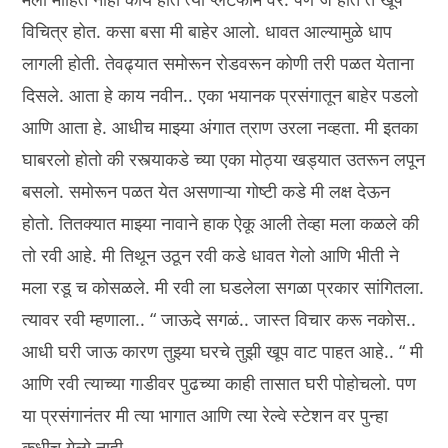
विचित्र होत. कसा बसा मी बाहेर आलो. धावत आल्यामुळे धाप
लागली होती. तेवढ्यात समोरून रोडवरून कोणी तरी पळत येताना
दिसले. आता हे काय नवीन.. एका भयानक प्रसंगातून बाहेर पडलो
आणि आता हे. आधीच माझ्या अंगात त्राण उरला नव्हता. मी इतका
घाबरलो होतो की रस्त्याकडे च्या एका मोठ्या खड्यात उतरून लपून
बसलो. समोरून पळत येत असणाऱ्या गोष्टी कडे मी लक्ष देऊन
होतो. तितक्यात माझ्या नावाने हाक ऐकू आली तेव्हा मला कळले की
तो रवी आहे. मी तिथून उठून रवी कडे धावत गेलो आणि भीती ने
मला रडू च कोसळले. मी रवी ला घडलेला सगळा प्रकार सांगितला.
त्यावर रवी म्हणाला.. “ जाऊदे सगळं.. जास्त विचार करू नकोस..
आधी घरी जाऊ कारण तुझ्या घरचे तुझी खूप वाट पाहत आहे.. “ मी
आणि रवी त्याच्या गाडीवर पुढच्या काही तासात घरी पोहोचलो. पण
या प्रसंगानंतर मी त्या भागात आणि त्या रेल्वे स्टेशन वर पुन्हा
कधीच गेलो नाही..