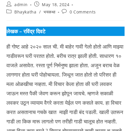
Post
Post
admin
May 18, 2024
author:
published:
Post
Post
Bhaykatha
/
भयकथा
0 Comments
category:
comments:
लेखक – रविंद्र दिवटे
ही गोष्ट आहे २०२० साल ची. मी बाहेर गावी गेलो होतो आणि माझ्या
गाडीवरून घरी परतत होतो. बरीच रात्र झाली होती. साधारण १०
वाजले असावेत. रस्ता पूर्ण निर्मनुष्य झाला होता. अजुन बराच वेळ
लागणार होता घरी पोहोचायला. जिथून जात होतो तो परिसर ही
मला ओळखीचा नव्हता. मी विचार केला होता की घरी लवकर
जाऊन मस्त पैकी जेवण करून झोपून जायचे. म्हणजे सकाळी
लवकर उठून व्यायाम वैगरे करता येईल पण कसले काय. हा विचार
करत असतानाच गचके खात माझी गाडी बंद पडली. खाली उतरून
गाडी ला किक मारू लागलो पण तरीही गाडी चालूच होत नव्हती.
आता हिला काय झाले.? बिघाड होण्यासारखे काही कारण च नव्हते