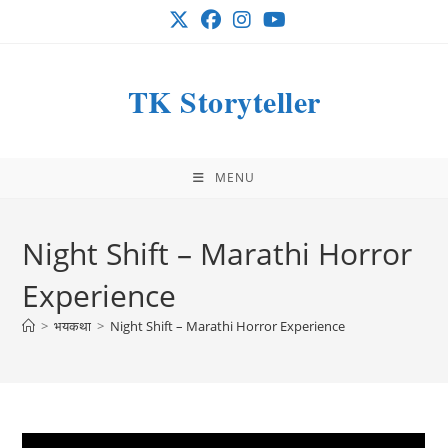
Skip
to
content
TK Storyteller
MENU
Night Shift – Marathi Horror
Experience
>
भयकथा
>
Night Shift – Marathi Horror Experience
Post
Post
Post
admin
June 30, 2019
भयकथा