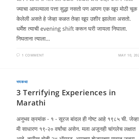
ज्याचा आपल्याला पत्ता सुद्धा नसतो पण आपण एक खूप मोठी चूक
केलेली असते हे जेव्हा कळत तेव्हा खूप उशीर झालेला असतो.
धर्मेश त्याची evening shift करून घरी जायला निघाला.
निघताना त्याला…
1 COMMENT
MAY 10, 20
भयकथा
3 Terrifying Experiences in
Marathi
अनुभव क्रमांक - १ - सूरज बांदल ही गोष्ट आहे १९८५ ची. जेव्हा
मी साधारण १९-२० वर्षांचा असेन. मला अजूनही चांगलेच लक्षात
आहे. तारीख होती २४ ऑगस्ट. आमच्या शेजारच्या गावात जत्रा