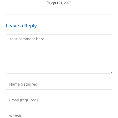
April 21, 2022
Leave a Reply
Comment
Enter
your
name
Enter
or
your
username
email
Enter
to
address