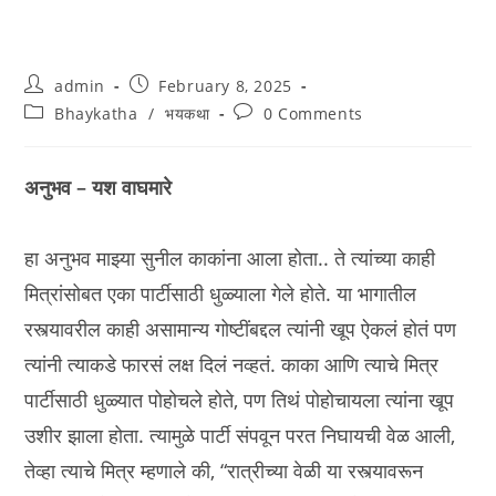
Post
Post
admin
February 8, 2025
author:
published:
Post
Post
Bhaykatha
/
भयकथा
0 Comments
category:
comments:
अनुभव – यश वाघमारे
हा अनुभव माझ्या सुनील काकांना आला होता.. ते त्यांच्या काही
मित्रांसोबत एका पार्टीसाठी धुळ्याला गेले होते. या भागातील
रस्त्यावरील काही असामान्य गोष्टींबद्दल त्यांनी खूप ऐकलं होतं पण
त्यांनी त्याकडे फारसं लक्ष दिलं नव्हतं. काका आणि त्याचे मित्र
पार्टीसाठी धुळ्यात पोहोचले होते, पण तिथं पोहोचायला त्यांना खूप
उशीर झाला होता. त्यामुळे पार्टी संपवून परत निघायची वेळ आली,
तेव्हा त्याचे मित्र म्हणाले की, “रात्रीच्या वेळी या रस्त्यावरून