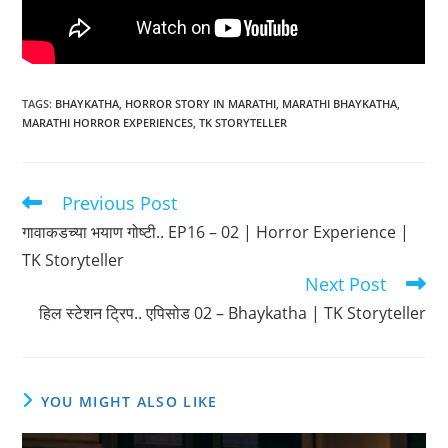
TAGS
:
BHAYKATHA
,
HORROR STORY IN MARATHI
,
MARATHI BHAYKATHA
,
MARATHI HORROR EXPERIENCES
,
TK STORYTELLER
Previous Post
Read
more
गावाकडच्या भयाण गोष्टी.. EP16 – 02 | Horror Experience |
articles
TK Storyteller
Next Post
हिल स्टेशन ट्रिप.. एपिसोड 02 – Bhaykatha | TK Storyteller
YOU MIGHT ALSO LIKE