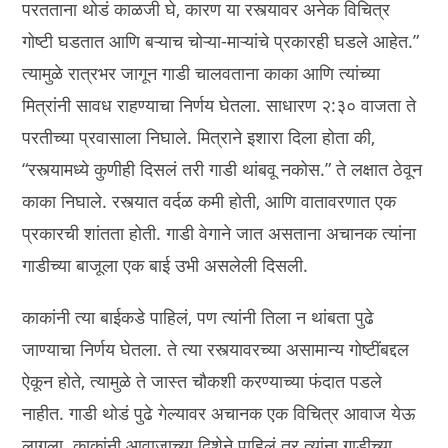
परतताना थोडं काळजी घे, कारण या रस्त्यावर अनेक विचित्र
गोष्टी घडतात आणि बऱ्याच चोऱ्या-माऱ्यांचे प्रकारही घडले आहेत.”
त्यामुळे रात्रभर जागून गाडी चालवताना काका आणि त्यांच्या
मित्रांनी सावध राहण्याचा निर्णय घेतला. साधारण २:३० वाजता ते
परतीच्या प्रवासाला निघाले. मित्राने इशारा दिला होता की,
“रस्त्यामध्ये कुणीही दिसलं तरी गाडी थांबवू नकोस.” ते लक्षात ठेवून
काका निघाले. रस्त्यात वर्दळ कमी होती, आणि वातावरणात एक
प्रकारची शांतता होती. गाडी वेगाने जात असताना अचानक त्यांना
गाडीच्या बाजूला एक बाई उभी असलेली दिसली.
काकांनी त्या बाईकडे पाहिलं, पण त्यांनी तिला न थांबता पुढे
जाण्याचा निर्णय घेतला. ते त्या रस्त्यावरच्या असामान्य गोष्टींबद्दल
ऐकून होते, त्यामुळे ते जास्त चौकशी करण्याच्या फंदात पडले
नाहीत. गाडी थोडं पुढे गेल्यावर अचानक एक विचित्र आवाज येऊ
लागला. काकांनी आवाजाच्या दिशेने पाहिलं तर त्यांना गाडीच्या