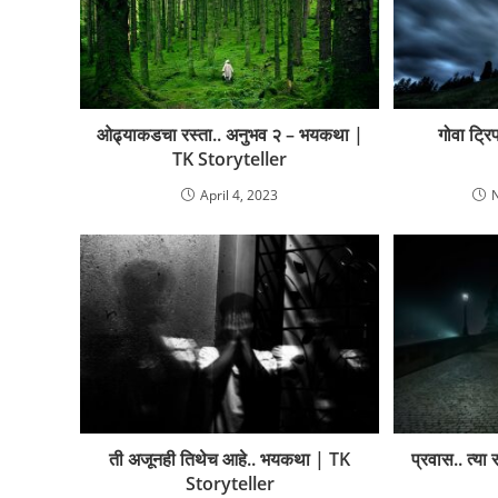
ओढ्याकडचा रस्ता.. अनुभव २ – भयकथा |
गोवा ट्र
TK Storyteller
April 4, 2023
ती अजूनही तिथेच आहे.. भयकथा | TK
प्रवास.. त्य
Storyteller