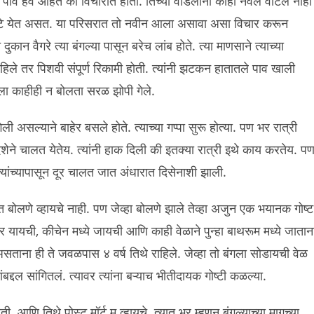
ाव हवे आहेत का विचारात होता. तिच्या वडिलांना काही नवल वाटले नाही
ाटे येत असत. या परिसरात तो नवीन आला असावा असा विचार करून
कान वैगरे त्या बंगल्या पासून बरेच लांब होते. त्या माणसाने त्याच्या
हिले तर पिशवी संपूर्ण रिकामी होती. त्यांनी झटकन हातातले पाव खाली
ा काहीही न बोलता सरळ झोपी गेले.
ी असल्याने बाहेर बसले होते. त्याच्या गप्पा सुरू होत्या. पण भर रात्री
दिशेने चालत येतेय. त्यांनी हाक दिली की इतक्या रात्री इथे काय करतेय. प
 त्यांच्यापासून दूर चालत जात अंधारात दिसेनाशी झाली.
्त बोलणे व्हायचे नाही. पण जेव्हा बोलणे झाले तेव्हा अजुन एक भयानक गोष्ट
 यायची, कीचेन मध्ये जायची आणि काही वेळाने पुन्हा बाथरूम मध्ये जातान
ताना ही ते जवळपास ४ वर्ष तिथे राहिले. जेव्हा तो बंगला सोडायची वेळ
द्दल सांगितलं. त्यावर त्यांना बऱ्याच भीतीदायक गोष्टी कळल्या.
 आणि तिथे पोस्ट मॉर्ट म व्हायचे. त्यात भर म्हणून बंगल्याच्या मागच्या