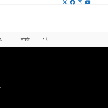
ा..
संपर्क
TOGGLE
WEBSITE
SEARCH
व