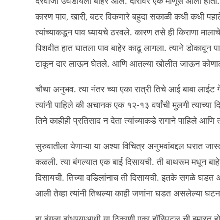
दरवाजा उघडायला बाहेर आले. दारावर एक माणूस आला होता. प
कारण पाव, खारी, बटर विकणारे बहुदा सकाळी कधी कधी पह
त्यांच्याकडून पाव घ्यायचे ठरवले. कारण तसे ही किराणा मालाचे दु
पिशवीत हात घातला पाव बाहेर काढू लागला. त्याने डोकावून पा
टाकून दार लाऊन घेतले. आणि आतल्या खोलीत जाऊन कोणाल
चौथा अनुभव. त्या नंतर च्या एका रात्री तिचे आई बाबा लाईट गेल
त्यांनी पाहिले की अचानक एक १२-१३ वर्षांची मुलगी त्याच्या 
तिने काहीही प्रतिसाद न देता त्यांच्याकडे रागाने पाहिले आणि
सुरुवातीला येणाऱ्या या अश्या विचित्र अनुभवांबद्दल घरात जास
कळली. त्या बंगल्यात एक बाई दिसायची. ती बाथरूम मधून बाहेर
दिसायची. तिच्या वडिलांनाच ती दिसायची. इतके सगळे घडत अस
आली तेव्हा त्यांनी तिथल्या काही जणांना घडत असलेल्या घटनांब
हा बंगला बांधण्याआधी या ठिकाणी एका हॉस्पिटल ची इमारत होती.