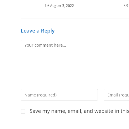
August 3, 2022
Leave a Reply
Comment
Enter
Enter
your
your
name
email
Save my name, email, and website in thi
or
address
username
to
to
comment