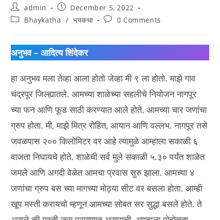
Post
Post
admin
December 5, 2022
author:
published:
Post
Post
Bhaykatha
/
भयकथा
0 Comments
category:
comments:
अनुभव – आदित्य शिंदेकर
हा अनुभव मला तेव्हा आला होतो जेव्हा मी ९ ला होतो. माझे गाव
चंद्रपूर जिल्ह्यातले. आमच्या शाळेच्या सहलीचे नियोजन नागपूर
च्या फन आणि फूड साठी करण्यात आले होते. आमच्या चार जणांचा
ग्रुप होता. मी, माझे मित्र रोहित, आयान आणि वल्लभ. नागपूर तसे
जवळपास २०० किलोमिटर वर आहे त्यामुळे आम्हाला सकाळी ६
वाजता निघायचे होते. शाळेची सर्व मुले सकाळी ५.३० पर्यंत शाळेत
जमले आणि अगदी वेळेत आमचा प्रवास सुरु झाला. आमच्या ४
जणांचा ग्रुप बस च्या मागच्या मोठ्या सीट वर बसला होता. आम्ही
खूप मस्ती करायचो म्हणून आमच्या सोबत सर सुद्धा बसले होते. ते
असले की मस्ती जरा प्रमाणात असायची. आम्हाला पोहोचता