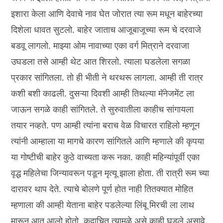
इशारा केला आणि देवाचे नाव घेत जोरात त्या रूम मधून बाहेरच्या
दिशेला धावत सुटलो. बाहेर जाताच आजूबाजूच्या रूम चे दरवाजे
बडवू लागलो. माझ्या ओम नावाच्या एका वर्ग मित्राने दरवाजा
उघडला तसे आम्ही थेट आत शिरलो. त्याला घडलेला सगळा
प्रकार सांगितला. तो ही भीती ने थरथरू लागला. आम्ही ती रात्र
कशी बशी काढली. दुसऱ्या दिवशी आम्ही तिथल्या मॅनेजमेंट ला
जाऊन सगळे काही सांगितले. ते सुरुवातीला काहीच सांगायला
तयार नव्हते. पण आम्ही त्यांना बराच वेळ विचारत राहिलो म्हणून
त्यांनी आम्हाला या मागचे कारण सांगितले आणि म्हणाले की कृपया
या गोष्टीची बाहेर कुठे वाच्यता करू नका. काही महिन्यांपूर्वी एका
वृद्ध महिलेचा जिन्यावरून पडून मृत्यू झाला होता. ती रात्री रूम च्या
दारावर थाप देते. त्याचे बोलणे पूर्ण होत नाही तितक्यात मोहित
म्हणाला की आम्ही येताना बाहेर पडलेल्या लिंबू मिरची ला लाथ
मारून आत आलो होतो. कदाचित त्यामुळे असे काही घडले असावे.