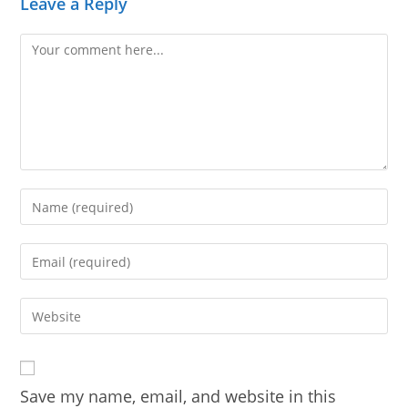
Leave a Reply
Comment
Enter
your
name
Enter
or
your
username
email
Enter
to
address
your
comment
to
website
comment
URL
Save my name, email, and website in this
(optional)