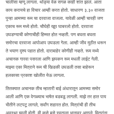
चालीसा म्हणू लागला. थोड्या वेळ सगळ काही शांत झालं. आता
काय करायचे हा विचार आम्ही करत होतो. साधारण ३.३० वाजता
पुन्हा आमच्या रूम चा दरवाजा वाजला. यावेळी आम्ही चारही जण
एकाच रूम मध्ये होतो. चौघेही खूप घाबरलो होतो. दरवाजा
उघडण्याची कोणाचीही हिम्मत होत नव्हती. पण बघता बघता
समोरचा दरवाजा आपोआप उघडला गेला. आम्ही जीव मुठीत धरून
ते भयाण दृश्य पहात होतो. दाराबाहेर कोणीही नव्हते. रूम मध्ये
अचानक गारवा पसरला आणि झपकन रूम मधली लाईट गेली.
माझ्या एका मित्राने रूम ची खिडकी उघडली तसा बाहेरून
हलकासा प्रकाश खोलीत येऊ लागला.
तितक्यात अचानक तीच म्हातारी बाई अंधारातून आमच्या समोर
आली आणि एक वेगळ्याच भाषेत बडबडू लागली. माझे तर हात पाय
भीतीने लटपटू लागले, सर्वांग शहारत होत. मित्रांची ही तीच
अवस्था झाली होती. मी कसे बसे स्वताला भानावर आणले, मित्रांना