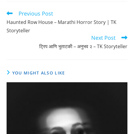
Previous Post
Read
more
Haunted Row House – Marathi Horror Story | TK
articles
Storyteller
Next Post
ट्रिप आणि भुताटकी – अनुभव २ – TK Storyteller
YOU MIGHT ALSO LIKE