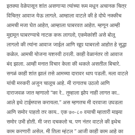
इतक्या वेळेपासून शांत असणाऱ्या त्यांच्या रूम मधून अचानक चित्र
विचित्र आवाज येऊ लागले. आम्हाला वाटले की हे दोघे नक्कीच
आमची मजा घेत आहेत, आम्हाला घाबरवत आहेत. म्हणून आम्ही
मुद्दामून घाबरण्याचे नाटक करू लागलो, एकमेकांशी असे बोलू
लागलो की त्यांना आवाज जाईल आणि खूप घाबरलो आहोत हे सुद्धा
कळेल. आमची योजना यशस्वी ठरली. काही वेळानंतर तो आवाज
बंद झाला. आम्ही मनात विचार केला की थकले असतील बिचारे.
सगळं काही शांत झालं तसे आमच्या दारावर थाप पडली. मला वाटले
यांची मस्करी अजुन चालूच आहे. मी रागातच उठलो आणि
दाराजवळ जात म्हणालो “का रे.. तुम्हाला झोप नाही लागत का..
आले इथे टाईमपास करायला.” अस म्हणतच मी दरवाजा उघडला
आणि समोर पाहतो तर काय.. एक ७०-८० वयाची म्हातारी माझ्या
समोर उभी होती. मी जरा दचकलो च. पण नंतर वाटले की इथेच
काम करणारी असेल. मी तिला म्हंटल ” आजी काही काम आहे का