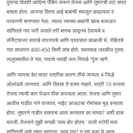
दुसऱ्या दिवशी आदित्य पॅकिंग करून तेजस आणि तुषारची वाट बघत
बसला होता. आजचा दिवस आई बाबांची समजुत काढायला व
परवानगी मागण्यात गेला. त्याला त्याच्या बाबांनी खास बजाऊन
सांगितले गाव जरी असले तरी मास्क लावूनच ठेवायचे व
सॅनीटायजर सारखे वापरायचे आणि प्रवासात काळजी घे. रोहितचे
गाव साधारन 400-450 किमी लांब होते. यवतमाळ जवळील पुसद
तालुक्यातील ते गाव, गावाचे नावही फार निराळे ‘गुंज’ म्हणे.
आणि जायचा बेत मात्र रात्रीचा कारण तीथे जायला 4 जिल्हे
ओलांडावे लागतात. आणि दिवसा ते शक्य नव्हते. रात्री 10 वाजता
तेजस त्याची कार घेऊन पीक करायला आला. तेजस आणि तुषार
आधीच गाडीत गाने वाजवत, नाईट आऊटचा रोमांचक मुड बनवला
होता. तुषारने गाडीत बसताच आता करमतय का वाघ्या? अशी हाक
मारली, तेजसने तुझी सगळी ‘जाम बोर होतय ‘ वाली स्टोरी मला
सांगितली आहे तुषार म्हणाला. काय राव? तु पण मजा घे आता.