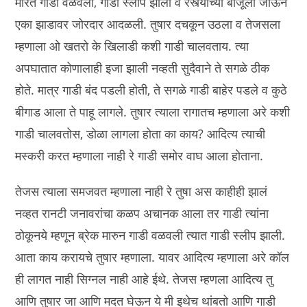
मारत गाडी वळवली, गाडी स्लीप झाली व रस्त्याच्या बाजूला जाऊन
एका झाडावर जोरदार आदळली. तुषार दचकून उठला व तेजसला
म्हणाला ओ खतरो के खिलाडी कशी गाडी चालवताय. त्या
अपघातात कोणालाही इजा झाली नव्हती सुदैवाने ते सगळे ठीक
होते. मात्र गाडी बंद पडली होती, ते सगळे गाडी बाहेर पडले व कुठे
बीगाड आला ते पाहू लागले. तुषार त्याला रागातच म्हणाला अरे कशी
गाडी चालवतोस, डोळा लागला होता का काय? आदित्य त्याची
मस्करी करत म्हणाला नाही रे गाडी समोर वाघ आला होताना.
तेजस त्याला समजवत म्हणाला नाही रे तुषा अस काहीही झालं
नव्हत रानटी जनावरांचा कळप अचानक आला तर गाडी त्यांना
ठोकूनये म्हणून ब्रेक मारुन गाडी वळवली त्यात गाडी स्लीप झाली.
आता काय करायचे तुषार म्हणाला. यावर आदित्य म्हणाला अरे कॉल
ही लागत नाही सिग्नल नाही आहे ईथे. तेजस म्हणला आदित्य तु
आणि तुषार जा आणि मदत घेऊन ये मी इथेच थांबतो आणि गाडी