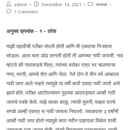
Post
Post
Post
admin
December 14, 2021
भयकथा
author:
published:
category:
Post
1 Comment
comments:
अनुभव क्रमांक – १ – तरेश
माझी दहावीची परीक्षा संपली होती आणि मी एकदाचा निःश्वास
सोडला. आता मला ओढ लागली होती ती आमच्या गावी जायची. गाव
म्हंटले की गावाकडचे मित्र, त्यांच्या बरोबर रात्र भर चालणाऱ्या
गप्पा, मस्ती, आमचे शेत आणि गोठा. गेले दोन ते तीन वर्ष आम्हाला
गावी जात आले नव्हते त्यामुळे या वर्षी कधी एकदा गावी जातो असे
झाले होते. परीक्षा आटोपल्यावर पुढच्या आठवड्यात आम्ही गावी
जायचे पक्के केले. माझे काका काकू, त्यांची मुलगी, माझ्या घरचे
सगळे आम्ही एकत्र च गावी जायला निघालो. जवळपास ३ वर्षांनी
आम्ही गावी जात होतो त्यामुळे काय नवीन पाहायला मिळेल याची
उत्सुकता मला जास्त होती. संपूर्ण दिवसाच्या प्रवासानंतर आम्ही