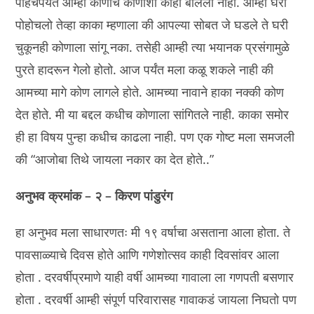
पोहचेपर्यंत आम्ही कोणीच कोणाशी काही बोललो नाही. आम्ही घरी
पोहोचलो तेव्हा काका म्हणाला की आपल्या सोबत जे घडले ते घरी
चुकूनही कोणाला सांगू नका. तसेही आम्ही त्या भयानक प्रसंगामुळे
पुरते हादरून गेलो होतो. आज पर्यंत मला कळू शकले नाही की
आमच्या मागे कोण लागले होते. आमच्या नावाने हाका नक्की कोण
देत होते. मी या बद्दल कधीच कोणाला सांगितले नाही. काका समोर
ही हा विषय पुन्हा कधीच काढला नाही. पण एक गोष्ट मला समजली
की “आजोबा तिथे जायला नकार का देत होते..”
अनुभव क्रमांक – २ – किरण पांडुरंग
हा अनुभव मला साधारणतः मी १९ वर्षाचा असताना आला होता. ते
पावसाळ्याचे दिवस होते आणि गणेशोत्सव काही दिवसांवर आला
होता . दरवर्षीप्रमाणे याही वर्षी आमच्या गावाला ला गणपती बसणार
होता . दरवर्षी आम्ही संपूर्ण परिवारासह गावाकडं जायला निघतो पण