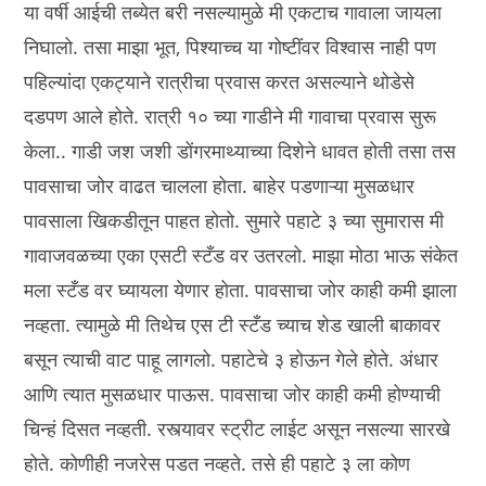
या वर्षी आईची तब्येत बरी नसल्यामुळे मी एकटाच गावाला जायला
निघालो. तसा माझा भूत, पिश्याच्च या गोष्टींवर विश्वास नाही पण
पहिल्यांदा एकट्याने रात्रीचा प्रवास करत असल्याने थोडेसे
दडपण आले होते. रात्री १० च्या गाडीने मी गावाचा प्रवास सुरू
केला.. गाडी जश जशी डोंगरमाथ्याच्या दिशेने धावत होती तसा तस
पावसाचा जोर वाढत चालला होता. बाहेर पडणाऱ्या मुसळधार
पावसाला खिकडीतून पाहत होतो. सुमारे पहाटे ३ च्या सुमारास मी
गावाजवळच्या एका एसटी स्टँड वर उतरलो. माझा मोठा भाऊ संकेत
मला स्टँड वर घ्यायला येणार होता. पावसाचा जोर काही कमी झाला
नव्हता. त्यामुळे मी तिथेच एस टी स्टँड च्याच शेड खाली बाकावर
बसून त्याची वाट पाहू लागलो. पहाटेचे ३ होऊन गेले होते. अंधार
आणि त्यात मुसळधार पाऊस. पावसाचा जोर काही कमी होण्याची
चिन्हं दिसत नव्हती. रस्त्यावर स्ट्रीट लाईट असून नसल्या सारखे
होते. कोणीही नजरेस पडत नव्हते. तसे ही पहाटे ३ ला कोण