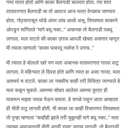
गप्पा मारत होतो आणि काका बैलगाडी चालवत होता. त्या शांत
वातावरणात बैलगाडी चा तो आवाज आज मात्र वेगळाच जाणवत
होता. गोठ्यापासून थोडे अंतर लांब आलो असू, तितक्यात काकाने
ओरडुन सांगितले “मागे बघू नका..” अचानक तो बैलगाडी पळवू
लागला. मला वाटले की काका उगाच आपली खेचत असणार म्हणून
मी त्याला म्हणालो “काका घाबरवू नकोस रे उगाच..”
मी त्याला हे बोललो खरे पण मला अचानक वातावरणात गारवा वाटू
लागला. मे महिन्यात ले दिवस होते आणि त्यात हा असा गारवा. मला
आश्चर्य च वाटले. काका ला नक्कीच काही तरी विचित्र जाणवले हे
मला कळून चुकले. आमच्या सोबत आलेला आमचा कुत्रा ही
घाबरून माझ्या जवळ येऊन बसला. हे सगळे पाहून आता आम्हाला
ही भीती वाटू लागली होती. मी काका ला काही विचारणार तितक्यात
तो पुन्हा म्हणाला “काहीही झाले तरी चुकूनही मागे बघू नका..” मला
त्याच्या आवाजातली भीती अगदी स्पष्ट जाणवू लागली. तो बैलगाडी