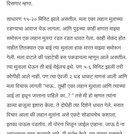
दिसणार म्हणा.
साधारण १५-२० मिनिट झाले असतील. मला एका लहान मुलाच्या
रडण्याचा आवाज येऊ लागला. आणि पुढच्या काही क्षणात माझ्या
समोरून एक लहान मुलगा रडत रडत धावत गेला. काही सेकंद होत
नाहीत तितक्यात एक बाई त्या मुलाला हाक मारत माझ्या समोरून
गेली. मला वाटले की पहाटेची बस पकडायला म्हणून आले असतील.
त्या मुलाला घेऊन ती बाई येईलच इथे. पण ५-६ मिनिट झाली तरी
कोणीही आले नाही. पण त्या ऐवजी २ धड धाकट माणसं आली आणि
मला विचारू लागली “भाऊ.. तुम्ही एका लहान मुलाला आणि त्याच्या
आई ला इथून जाताना पाहिले का..? ” तसे मी हो म्हणत त्यांना
डाव्या बाजूला इशारा केला. ते दोघेही त्या दिशेने धावत गेले. मनात
विचार आला की लहान मुलांना असे एकटे सोडायचेच कशाला.
इतका पाऊस पडतोय. तो पोरगा भिजून जाईल एव्हाना. जाऊ दे ना
आपल्याला काय करायचे आहे. मी दुर्लक्ष केले. पण माझ्या मनातले