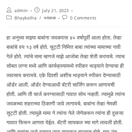
Post
Post
admin
July 21, 2023
author:
published:
Post
Post
Bhaykatha
/
भयकथा
0 Comments
category:
comments:
हा अनुभव माझ्या बाबांना जवळपास ४० वर्षापूर्वी आला होता. तेव्हा
बाबांचे वय १३ वर्ष होते. सुट्टी निमित्त बाबा त्यांच्या मामाच्या गावी
गेले होते. त्यांचे मामा म्हणजे माझे आजोबा तेव्हा शेती करायचे. त्याच
सोबत लग्ना मध्ये आणि कार्यक्रमामध्ये स्पीकर भाड्याने देण्याचा ही
व्यवसाय करायचे. एके दिवशी अशीच भाड्याने स्पीकर देण्यासाठी
ऑर्डर आली. ऑर्डर देण्याआधी बॅटरी चार्जिंग करून आणायची
होती. आणि ती चार्ज करण्यासाठी गावात सोय नव्हती. त्यामुळे त्यांना
जवळच्या शहराच्या ठिकाणी जावे लागायचे. बाबांना तेव्हा नेमकी
सुट्टी होती. त्यामुळे मामा ने त्यांना नेले जेणेकरून त्यांना ही दुसऱ्या
गावात फिरून आणता येईल. बॅटरी सायकल च्या मागे लावली होती.
आणि बाबांना मध्ये बसवून मामा सायकल चालवत होते. गाव उंच