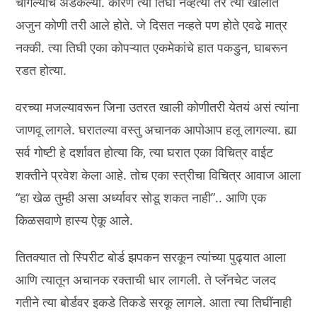
चांगल्याच अडकल्या. कारण त्या तिघी नव्हत्या तर त्या खोलीत
अजुन कोणी तरी आले होते. जे दिसत नव्हते पण होते एवढे मात्र
नक्की. त्या तिघी एका कोपऱ्यात एकमेकांचे हात पकडुन, घाबरून
रडत होत्या.
वरच्या मजल्यावरून जिना उतरत खाली कोणीतरी येतयं असं त्यांना
जाणवू लागले. घरातल्या वस्तु अचानक आपोआप हलू लागल्या. ह्या
सर्व गोष्टी हे दर्शावत होत्या कि, त्या घरात एका विचित्र वाईट
शक्तीने प्रवेश केला आहे. तोच एका स्त्रीचा विचित्र आवाज आला
“हा खेळ तुम्ही असा अर्ध्यावर सोडू शकत नाही”.. आणि एक
किळसवाणे हास्य ऐकू आले.
तितक्यात तो स्पिरीट बोर्ड झपकन सरकून त्यांच्या पुढ्यात आला
आणि त्यातून अचानक रक्ताची धार लागली. ते प्लॅनचेट जलद
गतीने त्या बोर्डवर इकडे तिकडे सरकू लागले. आता त्या तिघींनाही