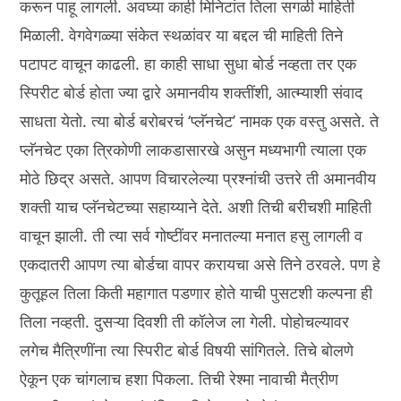
करून पाहू लागली. अवघ्या काही मिनिटांत तिला सगळी माहिती
मिळाली. वेगवेगळ्या संकेत स्थळांवर या बद्दल ची माहिती तिने
पटापट वाचून काढली. हा काही साधा सुधा बोर्ड नव्हता तर एक
स्पिरीट बोर्ड होता ज्या द्वारे अमानवीय शक्तींशी, आत्म्याशी संवाद
साधता येतो. त्या बोर्ड बरोबरचं ‘प्लॅनचेट’ नामक एक वस्तु असते. ते
प्लॅनचेट एका त्रिकोणी लाकडासारखे असुन मध्यभागी त्याला एक
मोठे छिद्र असते. आपण विचारलेल्या प्रश्नांची उत्तरे ती अमानवीय
शक्ती याच प्लॅनचेटच्या सहाय्याने देते. अशी तिची बरीचशी माहिती
वाचून झाली. ती त्या सर्व गोष्टींवर मनातल्या मनात हसु लागली व
एकदातरी आपण त्या बोर्डचा वापर करायचा असे तिने ठरवले. पण हे
कुतूहल तिला किती महागात पडणार होते याची पुसटशी कल्पना ही
तिला नव्हती. दुसऱ्या दिवशी ती कॉलेज ला गेली. पोहोचल्यावर
लगेच मैत्रिणींना त्या स्पिरीट बोर्ड विषयी सांगितले. तिचे बोलणे
ऐकून एक चांगलाच हशा पिकला. तिची रेश्मा नावाची मैत्रीण