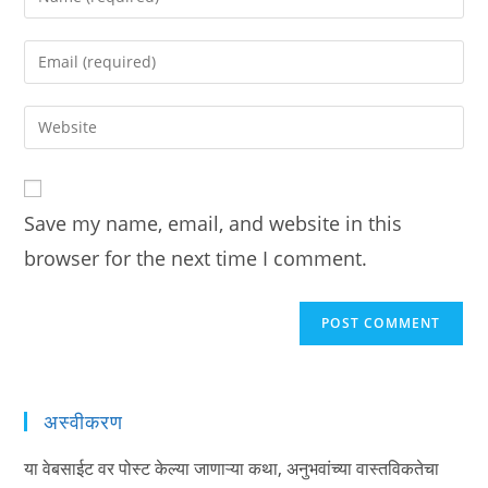
your
name
Enter
or
your
username
email
Enter
to
address
your
comment
to
website
comment
URL
Save my name, email, and website in this
(optional)
browser for the next time I comment.
अस्वीकरण
या वेबसाईट वर पोस्ट केल्या जाणाऱ्या कथा, अनुभवांच्या वास्तविकतेचा