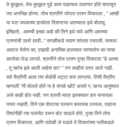
ते कुतूहल. तेच कुतूहल पुढे काय पाहायला लावणार होते यापासून
त्या अनभिज्ञ होत्या. तोच श्रुतीने जोरात प्रश्न विचारला , ” आम्ही
या घरा जवळच्या हायवेला दिसणाऱ्या आत्म्याला इथे बोलावू
इच्छितो.. आमची इच्छा आहे की तिने इथे यावे आणि आमच्या
प्रश्नांची उत्तरे द्यावी..” सगळीकडे भयाण शांतता पसरली. कसला
आवाज येतोय का, एखादी अनामिक हालचाल जाणवतेय का याचा
कानोसा घेऊ लागले. श्रुतीने तोच प्रश्न पुन्हा विचारला “हे आत्मा
, तु खरंच इथे आली आहेस का? ” पण काहीचं उत्तर आले नाही.
सर्व मैत्रीणी आता त्या बोर्डची थट्टा करु लागल्या. तिची मैत्रीण
म्हणाली “मी बोलले होते ना हे सगळे खोटे असते ग, खऱ्या आयुष्यात
असे काही होत नाही. पण श्रुती मात्र इतक्यावर हार मानायला
तयार नव्हती. तिने एक शेवटचा प्रयत्न करायचा ठरवला. एव्हाना
तिघांनीही त्या पलांचेट वरून बोट काढले होते. पुन्हा तिने तोच
प्रश्न विचारला. आणि यावेळी जे घडले ते विचारांच्या पलीकडले