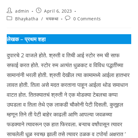
Post
Post
admin
April 6, 2023
author:
published:
Post
Post
Bhaykatha
/
भयकथा
0 Comments
category:
comments:
लेखक – प्रथम शहा
दुपारचे 2 वाजले होते. श्रुती व तिची आई स्टोर रुम ची साफ
सफाई करत होते. स्टोर रुम अत्यंत धुळकट व विविध पद्धतींच्या
सामानांनी भरली होती. श्रुती देखील त्या कामामध्ये आईला हातभार
लावत होती. तिला असे मदत करताना पाहून आईला थोड समाधान
वाटत होत. तितक्यातचं श्रुती ने एक मोडक्या टेबलचा कप्पा
उघडला व तिला तेथे एक लाकडी चौकोनी पेटी दिसली. कुतूहल
म्हणून तिने ती पेटी बाहेर काढली आणि आपल्या जवळच्या
फडक्याने त्यावरून एक हात फिरवला. बऱ्याच वर्षांपासून त्यावर
साचलेली धूळ स्वच्छ झाली तसे त्यावर ठळक व टपोर्या अक्षरात ‘