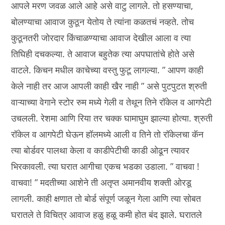
आपले मरण जवळ आले आहे असे वाटु लागले. तो हसण्याचा,
बोलण्याचा आवाज कुठून येतोय ते त्यांना कळतचं नव्हते. तोच
कुठूनतरी जोरदार किंचाळण्याचा आवाज देखील आला व त्या
तिघिही दचकल्या. ते आवाज बहुतेक त्या अपघातांचे होते असे
वाटले. किचन मधील काचेच्या वस्तु फुटू लागल्या. ” आपण काही
केले नाही तर आज आपली काही खैर नाही ” असे पुटपुटत श्रुती
वाऱ्याच्या वेगाने स्टोर रुम मध्ये गेली व तेथून तिने रॉकेल व आगपेटी
उचलली. रेशमा आणि रिया तर चक्क घामाघुम झाल्या होत्या. श्रुती
रॉकेल व आगपेटी घेऊन हॉलमध्ये आली व तिने तो रॉकेलचा कॅन
त्या बोर्डवर पालथा केला व काडीपेटीची काडी ओढून त्यावर
भिरकावली. त्या घरात आगीचा एकच भडका उडाला. ” वाचवा !
वाचवा! ” मदतीच्या आशेने ती अतृप्त अमानवीय शक्ती ओरडू
लागली. काही क्षणात तो बोर्ड संपूर्ण जळून गेला आणि त्या सोबत
घरातले ते विचित्र आवाज हळु हळू कमी होत बंद झाले. घरातले