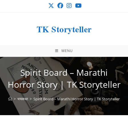
Skip
to
content
TK Storyteller
MENU
Spirit Board – Marathi
Horror Story | TK Storyteller
>
भयकथा
>
Spirit Board – Marathi Horror Story | TK Storyteller