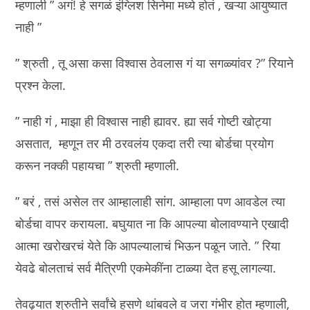
म्हणाली ” अगं! हे सगळं इंग्लिश सिनेमा मध्ये होतं , खऱ्या आयुष्यात
नाही ”
” श्रुती , तू असा कसा विश्वास ठेवलास गं या सगळ्यांवर ?” रियाने
प्रश्न केला.
” नाही गं , माझा ही विश्वास नाही ह्यावर. ह्या सर्व गोष्टी खोट्या
असतात, म्हणून तर मी ठरवलंय एकदा तरी त्या बोर्डचा प्रयोग
करून नक्की पहायचा ” श्रुती म्हणाली.
” बरं , तसं असेल तर आम्हालाही सांग. आम्हाला पण आवडेल त्या
बोर्डचा वापर करायला. बघुयात ना कि आपल्या बोलावण्याने एखादी
आत्मा खरोखरचं येते कि आपल्यालाचं भिऊन पळून जाते. ” रिया
येवढे बोलताचं सर्व मैत्रिणी एकमेकींना टाळ्या देत हसू लागल्या.
तेवढ्यात श्रुतीने सर्वांचे हसणे थांबवले व जरा गंभीर होत म्हणाली,