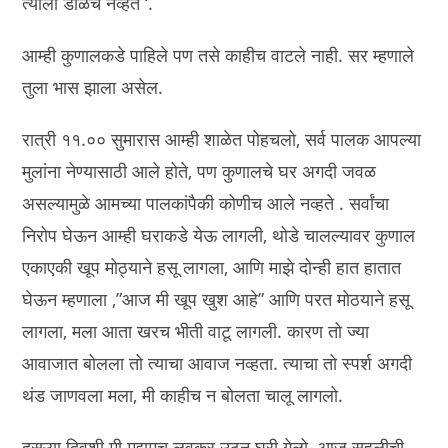
त्याला डोळेच नव्हते ‘.
आम्ही कुणालकडे पाहिले पण तसे काहीच वाटले नाही. सर म्हणाले
तुला भास झाला असेल.
रात्री ११.०० सुमारास आम्ही शाळेत पोहचलो, सर्व पालक आपल्या
मुलांना नेण्यासाठी आले होते, पण कुणालचे घर अगदी जवळ
असल्यामुळे आमच्या पालकांपैकी कोणीच आले नव्हते . सर्वांचा
निरोप घेऊन आम्ही घराकडे येऊ लागली, थोडे चालल्यावर कुणाल
एकाएकी खूप मोठ्याने हसू लागला, आणि माझे दोन्ही हात हातात
घेऊन म्हणाला ,”आज मी खूप खुश आहे” आणि परत मोठयाने हसू
लागला, मला आता खरच भीती वाटू लागली. कारण तो ज्या
आवाजात बोलला तो त्याचा आवाज नव्हता. त्याचा तो स्पर्श अगदी
थंड जाणवला मला, मी काहीच न बोलता चालू लागलो.
दुसऱ्या दिवशी मी मुद्दामच लवकर उठून घरी गेलो. आज सहलीची