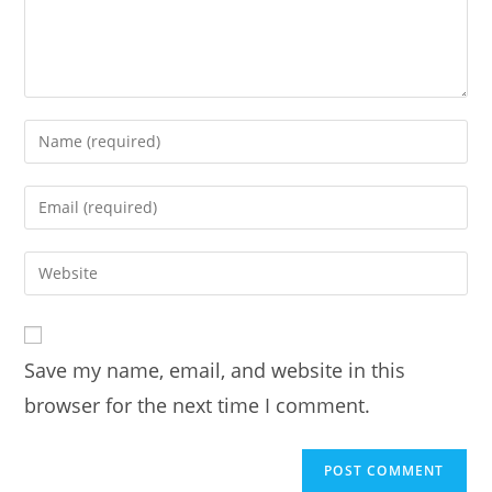
Enter
your
name
Enter
or
your
username
email
Enter
to
address
your
comment
to
website
comment
URL
Save my name, email, and website in this
(optional)
browser for the next time I comment.