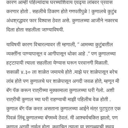
कारण आम्ही पहिल्यांदाच घरच्यांशिवाय एवढ्या लांबवर प्रवास
करणार होतो . सहलीचे ठिकाण होते गणपतीपुळे ! कुणालचे कुटुंब
अंधश्रद्धावर फार विश्वास ठेवत असे. कुणालच्या आजीने नकारच
दिला होता सहलीला जाण्याविषयी.
याविषयी कारण विचारल्यावर ती म्हणाली, ” आमच्या कुटुंबातील
व्यक्तींना पाण्यापासून व आगीपासून धोका आहे .” पण कुणालच्या
हट्टापायी त्याला सहलीला येण्यास घरून परवानगी मिळाली.
सकाळी ४.३० ला शाळेत जमायचे होते .माझे घर शाळेपासून बरेच
लांब होते पण कुणालचे घर शाळेपासून अगदी जवळ होते, म्हणून मी
बॅग पॅक करून रात्रीच्या मुक्कामाला कुणालच्या घरी गेलो. अशी
रात्रीची कुणाल च्या घरी राहण्याची माझी पहिलीच वेळ होती .
कुणाल बॅग पॅक करत असताना कुणालच्या आईने मंत्र पुटपुटत एक
पिवळं लिंबू कुणालच्या बॅगमध्ये ठेवलं. मी आश्चर्यचकित झालो, पण
कुणाल अगदी नार्मल होता, कदाचित त्याला या सागळ्याची सवय