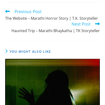
Previous Post
Read
more
The Website – Marathi Horror Story | T.K. Storyteller
articles
Next Post
Haunted Trip – Marathi Bhaykatha | TK Storyteller
YOU MIGHT ALSO LIKE