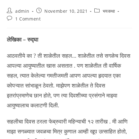
Post
Post
Post
admin
November 10, 2021
भयकथा
author:
published:
category:
Post
1 Comment
comments:
लेखिका – रुद्घा
आठवतीये का ? ती शाळेतील सहल… शाळेतील तसे सगळेच दिवस
आपल्या आयुष्यातील खास असतात . पण शाळेतील ती वार्षिक
सहल, त्यात केलेल्या गमतीजमती आपण आपल्या हृदयात एका
कोपऱ्यात सांभाळून ठेवतो. माझेपण शाळेतील ते दिवस
इतरांप्रमाणेच छान होते, पण त्या दिवशीच्या प्रसंगाने माझ्या
आयुष्यालाच कलाटणी दिली.
सहलीचा दिवस ठरला फेब्रुवारी महिन्याची १२ तारीख . मी आणि
माझा सगळ्यात जवळचा मित्र कुणाल आम्ही खूप उत्साहित होतो,