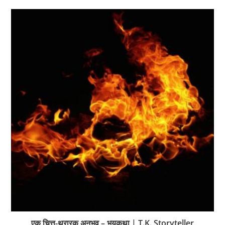
एक चित्त-थरारक अनुभव – भयकथा | T.K. Storyteller