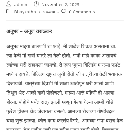
Post
Post
admin
November 2, 2023
author:
published:
Post
Post
Bhaykatha
/
भयकथा
0 Comments
category:
comments:
अनुभव – अनुज तराळकर
अनुभव माझ्या बालपणी चा आहे. मी शाळेत शिकत असताना चा.
त्या वेळी मी गावी यात्रे ला गेलो होतो. गावी माझे काका असायचे
त्यांच्या घरी राहायला जायचो. ते एका जुन्या बिल्डिंग मधल्या फ्लॅट
मध्ये राहायचे. बिल्डिंग खूपच जुनी होती जी रात्रीच्या वेळी भयानक
दिसायची. यात्रेच्या दिवशी मी शाळा आटोपून घरी आलो आणि
तिथून थेट आम्ही गावी पोहोचलो. माझ्या आत्ते बहिणी ही आल्या
होत्या. पोहोचे पर्यंत रात्र झाली म्हणून गेल्या गेल्या आम्ही थोडे
फ्रेश होऊन थेट जेवायला बसलो. आमच्या रोजच्या गोष्टीबद्दल
चर्चा सुरू झाल्या. कोण काय करतंय वैगरे.. आमच्या गप्पा बराच वेळ
चालल्या. वेळ माहीत नाही पण बरीच रात्र झाली होती. तितक्यात