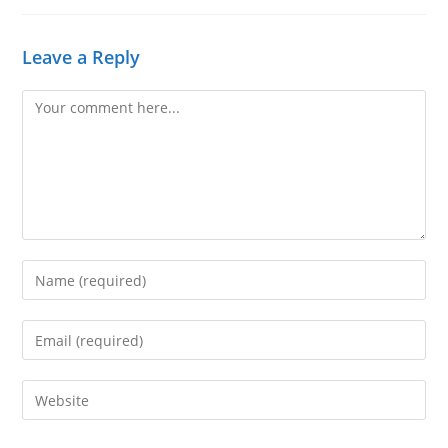
Leave a Reply
Comment
Enter
your
name
Enter
or
your
username
email
Enter
to
address
your
comment
to
website