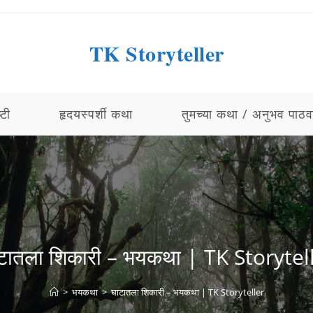
TK Storyteller
्टी
हृदयस्पर्शी कथा
तुमच्या कथा / अनुभव पाठव
टातला शिकारी – भयकथा | TK Storytel
>
भयकथा
>
घाटातला शिकारी – भयकथा | TK Storyteller