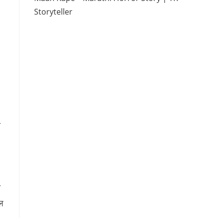
Storyteller
ा
त
ल