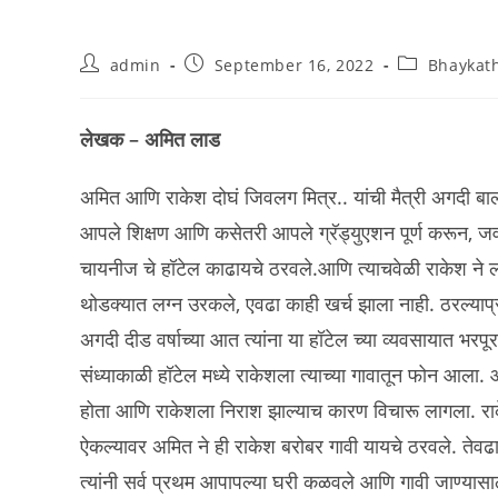
Post
Post
Post
admin
September 16, 2022
Bhaykat
author:
published:
category:
लेखक – अमित लाड
अमित आणि राकेश दोघं जिवलग मित्र.. यांची मैत्री अगदी बालप
आपले शिक्षण आणि कसेतरी आपले ग्रॅड्युएशन पूर्ण करून, जवळ
चायनीज चे हॉटेल काढायचे ठरवले.आणि त्याचवेळी राकेश ने लग्
थोडक्यात लग्न उरकले, एवढा काही खर्च झाला नाही. ठरल्याप्रम
अगदी दीड वर्षाच्या आत त्यांना या हॉटेल च्या व्यवसायात भरप
संध्याकाळी हॉटेल मध्ये राकेशला त्याच्या गावातून फोन आला.
होता आणि राकेशला निराश झाल्याच कारण विचारू लागला. राकेश
ऐकल्यावर अमित ने ही राकेश बरोबर गावी यायचे ठरवले. तेवढा
त्यांनी सर्व प्रथम आपापल्या घरी कळवले आणि गावी जाण्यासाठ