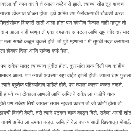
ला की काय करावे ते त्याला कळेनासे झाले. त्याच्या तोंडातून शब्दच
ाच्या डोक्यात घोळत होता. इथे अमित त्या फेरीवाल्याची चौकशी करत
्या मित्रांसोबत शिकारी साठी आला होता पण कोणीच मिळाल नाही म्हणून तो
ा अंदाज आला नाही म्हणून तो एका दगडावर आपटला आणि खूप जोरादार मार
 मला सगळे कळून चुकले होते. तो पुढे म्हणाला ” मी तुमची मदत करायला
्याला होकार दिला आणि राकेश कडे गेला.
ण राकेश मात्र त्याच्याच धुंदीत होता. दुसऱ्यांदा हाक दिली पण काहीच
भानावर आला. पण त्याची अवस्था खूप वाईट झाली होती. त्याला घाम फुटल
्याने बहुतेक पहिल्यांदाच पाहिले होते. पण त्याला कारण कळत नव्हते.
ाडी हायवे च्या टोकाला आणली आणि अमितने राकेशला गाडीचे चाक
ा होते पण राकेश तिथे जायला तयार न्हवता कारण तो जो कोणी होता तो
ाढायची विनंती केली. तसे त्याने पटकन चाक काढून दिले. राकेश अगदी शां
 वागणे अमित ला उमगत नव्हत. अमितने वेळ बघण्यासाठी खिश्यातून मोबाई