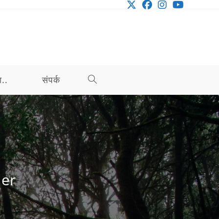
ा..
संपर्क
TOGGLE
WEBSITE
SEARCH
ler