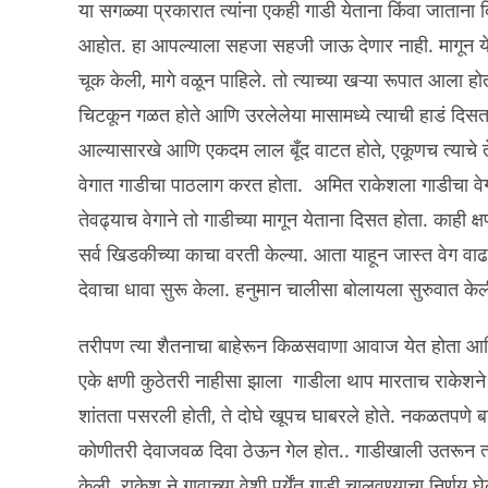
या सगळ्या प्रकारात त्यांना एकही गाडी येताना किंवा जाताना
आहोत. हा आपल्याला सहजा सहजी जाऊ देणार नाही. मागून येण
चूक केली, मागे वळून पाहिले. तो त्याच्या खऱ्या रूपात आला
चिटकून गळत होते आणि उरलेलेया मासामध्ये त्याची हाडं दिस
आल्यासारखे आणि एकदम लाल बूँद वाटत होते, एकूणच त्याचे त
वेगात गाडीचा पाठलाग करत होता. अमित राकेशला गाडीचा वेग
तेवढ्याच वेगाने तो गाडीच्या मागून येताना दिसत होता. काही क
सर्व खिडकीच्या काचा वरती केल्या. आता याहून जास्त वेग वाढव
देवाचा धावा सुरू केला. हनुमान चालीसा बोलायला सुरुवात केल
तरीपण त्या शैतनाचा बाहेरून किळसवाणा आवाज येत होता आ
एके क्षणी कुठेतरी नाहीसा झाला गाडीला थाप मारताच राकेशन
शांतता पसरली होती, ते दोघे खूपच घाबरले होते. नकळतपणे ब
कोणीतरी देवाजवळ दिवा ठेऊन गेल होत.. गाडीखाली उतरून त्य
केली. राकेश ने गावाच्या वेशी पर्येंत गाडी चालवण्याचा निर्ण