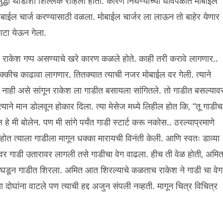
ुद्धा थोडीशी शिल्लक राहिली होती. कारण निघण्याच्या धावपळीत मोबाईल
मोबाईल चार्ज करण्यासाठी वळला. मोबाईल चार्जर ला लाऊन तो बाहेर येणार
काटा येऊन गेला.
ा राकेश गप्प असण्याचे खरे कारण कळले होते. काही तरी करावे लागणार..
नक्कीच काढावा लागणार. तितक्यात त्याची नजर मोबाईल वर गेली. त्याने
नाही असे सांगून राकेश ला गाडीत बसायला सांगितले. तो गाडीत बसल्याव
ाने मान डोलवून होकार दिला. त्या मेसेज मध्ये लिहील होत कि, “तू गाडीच
ी बोलेन. पण मी सांगे पर्यंत गाडी स्टार्ट करू नकोस.. ठरल्याप्रमाणे
त त्याला गाडीला मागून धक्का मारायची विनंती केली. आणि स्वतः डाव्या
ावर गाडी उतारावर लागली तसे गाडीचा वेग वाढला. हीच ती वेळ होती, अमि
डून गाडीत शिरला. अमित आत शिरल्याचे कळताच राकेश ने गाडी चा वेग
दोघांना वाटले पण त्याची हद्द अजुन संपली नव्हती. मागून चित्र विचित्र