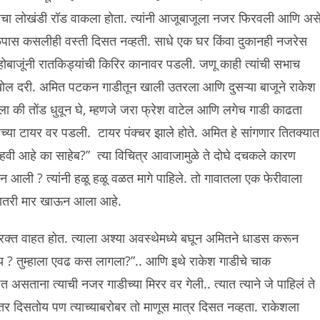
पुढचा लोखंडी रॉड वाकला होता. त्यांनी आजूबाजूला नजर फिरवली आणि अस
ास कसलीही वस्ती दिसत नव्हती. साधे एक घर किंवा दुकानही नजरेस
ोबाजूंनी रातकिड्यांची किरिर कानावर पडली. जणू काही त्यांची सभाच
खोल दरी. अमित पटकन गाडीतून खाली उतरला आणि दुसऱ्या बाजूने राकेश
ला की तोंड धुवून घे, म्हणजे जरा फ्रेश वाटेल आणि लगेच गाडी काढता
्या टायर वर पडली. टायर पंक्चर झाले होते. अमित हे सांगणार तितक्यात
वी आहे का साहेब?” त्या विचित्र आवाजामुळे ते दोघे दचकले कारण
 आली ? त्यांनी हळू हळू वळत मागे पाहिले. तो गावातला एक फेरीवाला
चातरी मार खाऊन आला आहे.
न रक्त वाहत होत. त्याला अश्या अवस्थेमध्ये बघून अमितने धाडस करून
ाय ? तुम्हाला एवढ कस लागला?”.. आणि इथे राकेश गाडीचे चाक
सताना त्याची नजर गाडीच्या मिरर वर गेली.. त्यात त्याने जे पाहिलं ते
 तर दिसतोय पण त्याच्याबरोबर तो माणूस मात्र दिसत नव्हता. राकेशला