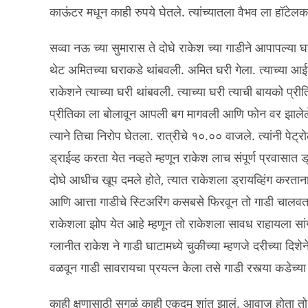
काऊंटर मधून काही रुपये घेतले. त्यांच्यातला वैभव ला हॉटेलकडे
सव्वा नऊ च्या सुमारास ते दोघे राकेश च्या गाडीने आपापल्य
थेट अमितच्या घराकडे थांबवली. अमित घरी गेला. त्याच्या आईन
राकेशने त्याच्या घरी थांबवली. त्याच्या घरी त्याची बायको प्रीत
प्रीतिका ला बोलावून आपली बग मागवली आणि फोन वर झालेले
त्याने तिचा निरोप घेतला. रात्रीचे १०.०० वाजले. त्यांनी पे
ड्राईव्ह करता येत नव्हते म्हणून राकेश लाच संपूर्ण प्रवास
दोघे आधीच खूप दमले होते, त्यात राकेशला ड्रायव्हिंग करताना
आणि आत्ता गाडीचे स्टिअरिंग कसबसे फिरवून तो गाडी चालवत 
राकेशला झोप येत आहे म्हणून तो राकेशला सावध राहायला सांग
ग्लानीत राकेश ने गाडी घाटामध्ये चुकीच्या म्हणजे दरीच्या दि
वळवून गाडी सावरायचा प्रयत्न केला तसे गाडी रस्त्या कडे
काही क्षणासाठी सगळं काही एकदम शांत झालं. आवाज होता तो त्