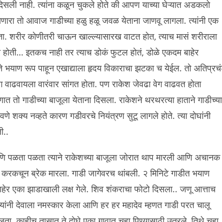
 दिसली नाही. त्यांना कळून चुकले होते की आपण याच्या घेऱ्यात अडकलो
ारा तो आवाज गाडीच्या हळु हळू जवळ येताना जाणवू लागला. त्यांनी एक
 होता. शरीर कोणीतरी चाऊन खाल्ल्यासारख वाटत होत, त्याच मासं शरीराला
त होती… इतकच नाही तर त्याच डोकं फुटल होतं, डोळे एकदम बाहेर
े भयाण रूप पाहून एखाद्याला हृदय विकाराचा झटका च येईल. तो अतिप्रच
 वाढवायला वारंवार सांगत होता. पण राकेश जेवढा वेग वाढवत होता
्षणात तो गाडीच्या बाजूला येताना दिसला. राकेशने थरथरत्या हाताने गाडीच्या
णे शक्य नव्हते कारण गडीवरचे नियंत्रण सुटू लागले होते. त्या दोघांनी
ी..
णि पळता पळता त्याने राकेशच्या बाजूला जोरात थाप मारली आणि अचानक
े करकचून ब्रेक मारला. गाडी जागेवरच थांबली. २ मिनिटे गाडीत भयाण
ाहेर एका झाडाखाली लक्ष गेले. शिव शंकराचा फोटो दिसला.. जणू आत्ताच
ांनी देवाला नमस्कार केला आणि हर हर महादेव म्हणत गाडी परत चालू
य घेलता. काहीच तासात ते दोघे एका गावात चहा पिण्यासाठी उतरले, तिथे चहा