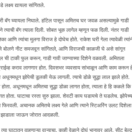
 लक्ष्य द्यायला सांगितले.
ा घरी बॅग घ्यायला निघाले. हॉटेल पासून अमितच घर जवळ असल्यामुळे गाडी
े त्याची बॅग त्याला दिली. सोबत भूक लागेल म्हणून फळ दिली. नंतर गाडी
िका आणि त्यांचा मुलगा विराज हे दोघेच होते. राकेश घरी गेला त्यावेळी त्यां
 बोलणे नीट समजवून सांगितले, आणि विराजची काळजी घे असे सांगून
ट्रोल ची टाकी फुल करून, गाडी गावी जाण्याच्या दिशेने वळवली. अमितला
ात ड्राईव्ह कराव लागणार होत. दिवसभर व्यवसाय सांभाळून आणि काम करून ह
 अधूनमधून झोपेची डूलकी येऊ लागली. त्याचे डोळे सुद्धा लाल झाले होते.
होता. अधूनमधून अमितचा सुद्धा डोळा लागत होता, त्याला हे हि कळले कि
त होता. घाटाचा रस्ता सुरु झाला. शेवटी काय घडायचे ते घडलेच. झोपेच्य
शेने फिरवली. अचानक अमितचे लक्ष्य गेले आणि त्याने स्टिअरिंग उलट दिशेला
च्या झाडाला जाऊन जोरात आदळली.
या घाटातून वाहणाऱ्या वाऱ्याचा. काही वेळाने दोघं भानावर आले. सीट बेल्