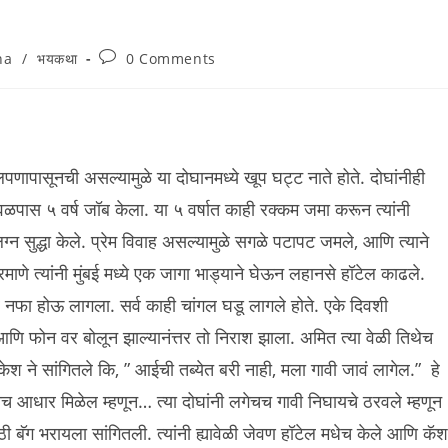
Post
ha
/
भयकथा
0 Comments
comments:
णापासूनची असल्यामुळे या दोघानमध्ये खूप घट्ट नाते होते. दोघांनीही
पास ५ वर्ष जॉब केला. या ५ वर्षात काही रक्कम जमा करून त्यांनी
न सुद्धा केले. प्रेम विवाह असल्यामुळे सगळे पटापट जमले, आणि त्याने
ाणे त्यांनी मुंबई मध्ये एक जागा भाड्याने घेऊन लहानसे हॉटेल काढले.
ूर नफा होऊ लागला. सर्व काही चांगल घडू लागले होते. एके दिवशी
 आणि फोन वर बोलून झाल्यानंत्तर तो निराश झाला. अमित त्या वेळी तिथेच
 ने सांगितले कि, ” आईची तब्येत बरी नाही, मला गावी जावं लागेल.” हे
च आधार मिळेल म्हणून… त्या दोघांनी लगेचच गावी निघायचे ठरवले म्हणून
ी बॅग भरायला सांगितली. त्यांनी ह्यावेळी जेवण हॉटेल मधेच केले आणि कॅश