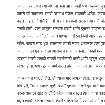
लावला असल्याने त्या दोघांना इजा झाली नाही पण गाडीच्या 
वाटले की घाटाच्या अगदी मधोमध येऊन अडकले आहेत. जवळप
पडत नव्हते. दोघांनीही गडीच्य काचा खाली सरकवल्या तसे चोह
भरली होती. एका बाजूला घनदाट झाडी आणि दुसऱ्या बाजूला 
ला उतरायला सांगितले. त्याने पाण्याची बॉटल दिली आणि म्हणा
येईल. राकेश तोंड धूत असताना त्याची नजर अचानक एका पुढच
त्याला मागून एक कर डा आवाज कानावर पडला.. “काही मदत ह
एवढ्या रात्री एखादी व्यक्ती मदतीसाठी कशी आणि कुठून धाऊन
भासत होता. पण खूप जखमी वाटत होता, जसा आत्ताच कोणा
त्याचे कपडे फाटले होते, डोक्याला मार लागला होता. नाकातू
विचारले, “कोण आहात तुम्ही भाऊ? इतक्या रात्री इथे कसे क
बदलण्यासाठी सीट खाली ठेवलेला पाना काढत होता, पाना काढत अ
बघून त्याची झोपच उडाली. त्याने पाहिलं कि मिरर मध्ये अमित