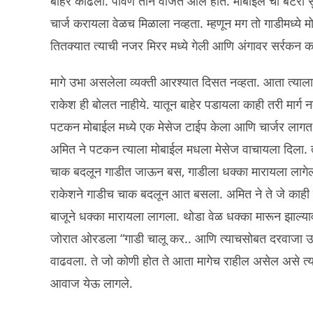
बाहेर काढला. पावणे तीन वाजत आले होते. मोबाईल ची बॅटरी स
चार्ज करायला वेळच मिळाला नव्हता. म्हणून मग तो गाडीमध्ये 
तितक्यात त्याची नजर मिरर मध्ये गेली आणि अंगावर सर्रकन 
मागे उभा असलेला व्यक्ती आरश्यात दिसत नव्हता. आता त्याल
राकेश ही बोलत नाहीये. यातून बाहेर पडायला काही तरी मार्ग 
पटकन मोबाईल मध्ये एक मेसेज टाईप केला आणि चार्जर लागत 
अमित ने पटकन त्याला मोबाईल मधला मेसेज वाचायला दिला. त्य
चाक बदलून गाडीत जाऊन बस, गाडीला धक्का मारायला लागेल हे म
राकेशने गाडीच चाक बदलून आत बसला. अमित ने ते जे काही हो
बाजूने धक्का मारायला लागला. थोडा वेळ धक्का मारून झाल्य
जोरात ओरडला “गाडी चालू कर.. आणि त्याचसोबत दरवाजा उघ
वाढवला. ते जो कोणी होत ते आता मागेच राहील असेल असे त्या 
आवाज येऊ लागले.