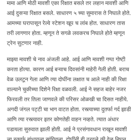
मामा आणि मोठी मावशी एका रिक्षात बसले तर लहान मावशी आणि
आई दुसऱ्या रिक्षात बसले. साधारण ५ च्या सुमारास ते निघाले होते.
आमच्या घरापासून रेल्वे स्टेशन खूप च लांब होत. साधारण तास
तरी लागणार होता. म्हणून ते सगळे लवकरच निघाले होते म्हणून
ट्रेन सुटणार नाही.
माझ्या मावशी चे नाव अंजली आहे. आई आणि मावशी गप्पा गोष्टी
करता होत्या. कारण आई बऱ्याच दिवसांनी माहेरी गेली होती. बराच
वेळ उलटून गेला आणि त्या दोघींना लक्षात च आले नाही की रिक्षा
वाल्याने चुकीच्या दिशेने रिक्षा वळवली. आई ने सहज बाहेर नजर
फिरवली तर तिला जाणवले की परिसर ओळखी चा दिसत नाहीये.
अगदी जंगल पट्टी चा भाग वाटत होता. रस्त्याच्या दुतर्फा गर्द झाडी
आणि त्या रस्त्यावर इतर कोणतेही वाहन नव्हते. त्यात अंधार
पडायला सुरुवात झाली होती. आई ने प्रसंगावधान राखून मावशी
ला स्कार्फ बांधायला सांगितला. दोघींनी ही ठरवले की वेळ निघून