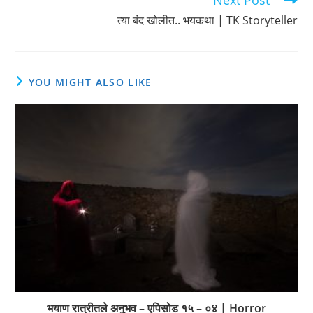
त्या बंद खोलीत.. भयकथा | TK Storyteller
YOU MIGHT ALSO LIKE
भयाण रात्रीतले अनुभव – एपिसोड १५ – ०४ | Horror