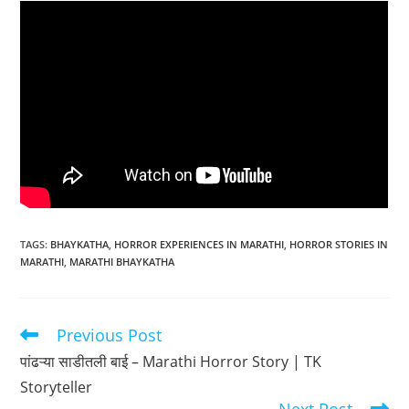
TAGS
:
BHAYKATHA
,
HORROR EXPERIENCES IN MARATHI
,
HORROR STORIES IN
MARATHI
,
MARATHI BHAYKATHA
Previous Post
Read
more
पांढऱ्या साडीतली बाई – Marathi Horror Story | TK
articles
Storyteller
Next Post