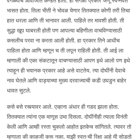
वेगळ्याच आवाजात कण्हत होता. हा सगळा प्रकार जणू स्वप्नवत
भासत होता. तिला भीती ने भोवळ येणार तितक्यात कोणी तरी तिचा
हात धरला आणि ती भानावर आली. पाहिले तर मावशी होती. ती
सुद्धा खूप घाबरली होती पण आपल्या बहिणीला वाचविण्यासाठी
कसलीच परवा ना करता आली होती. हा प्रकार तिने आधीच
पाहिला होता आणि म्हणून च ती लपून राहिली होती. ती आई ला
म्हणाली की एका संकटातून वाचण्यासाठी आपण इथे आलो पण इथे
त्याहून ही भयानक प्रकार आहे असे वाटतेय. त्या दोघींनी देवाचे
नाव घेतले आणि वाड्याच्या मुख्य दरवाज्याची कडी उघडुन बाहेर
धावत सुटले.
कसे बसे रस्त्यावर आले. एव्हाना अंधार ही गडद झाला होता.
तितक्यात त्यांना एक माणूस उभा दिसला. दोघींनीही त्याला विनंती
केली आणि आम्ही रस्ता चुकलो आहोत इतकेच सांगितले. त्यावर तो
म्हणाला की काळजी करू नका. माझी स्वतःची रिक्षा आहे मी सोडतो