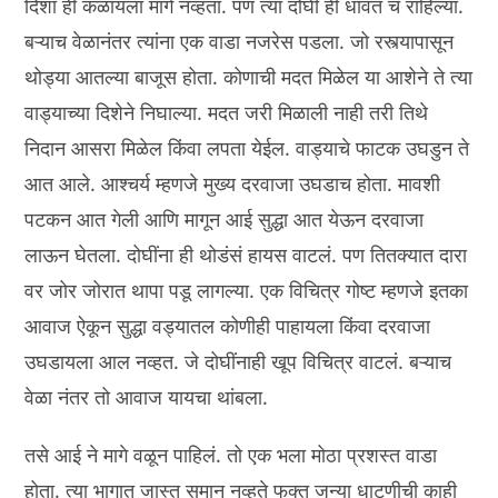
दिशा ही कळायला मार्ग नव्हता. पण त्या दोघी ही धावत च राहिल्या.
बऱ्याच वेळानंतर त्यांना एक वाडा नजरेस पडला. जो रस्त्यापासून
थोड्या आतल्या बाजूस होता. कोणाची मदत मिळेल या आशेने ते त्या
वाड्याच्या दिशेने निघाल्या. मदत जरी मिळाली नाही तरी तिथे
निदान आसरा मिळेल किंवा लपता येईल. वाड्याचे फाटक उघडुन ते
आत आले. आश्चर्य म्हणजे मुख्य दरवाजा उघडाच होता. मावशी
पटकन आत गेली आणि मागून आई सुद्धा आत येऊन दरवाजा
लाऊन घेतला. दोघींना ही थोडंसं हायस वाटलं. पण तितक्यात दारा
वर जोर जोरात थापा पडू लागल्या. एक विचित्र गोष्ट म्हणजे इतका
आवाज ऐकून सुद्धा वड्यातल कोणीही पाहायला किंवा दरवाजा
उघडायला आल नव्हत. जे दोघींनाही खूप विचित्र वाटलं. बऱ्याच
वेळा नंतर तो आवाज यायचा थांबला.
तसे आई ने मागे वळून पाहिलं. तो एक भला मोठा प्रशस्त वाडा
होता. त्या भागात जास्त समान नव्हते फक्त जुन्या धाटणीची काही