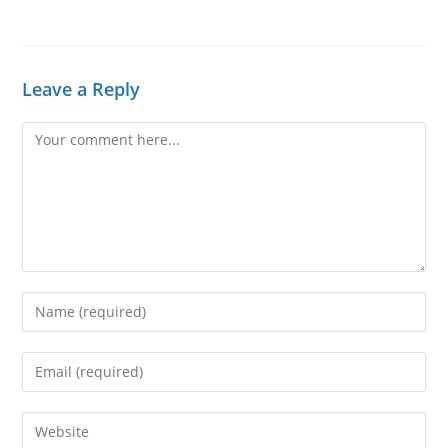
Leave a Reply
Comment
Enter
your
name
Enter
or
your
username
email
Enter
to
address