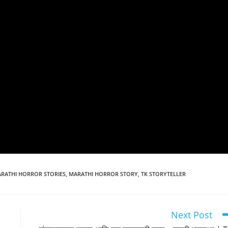
RATHI HORROR STORIES
,
MARATHI HORROR STORY
,
TK STORYTELLER
Next Post