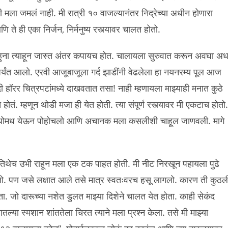
ही मला जमलं नाही. मी रात्री १० वाजल्यानंतर निद्रेच्या अधीन होणारा
 ते ही एका निर्जन, निर्मनुष्य रस्त्यावर चालत होतो.
ुना त्याहून जास्त अंतर कपायच होत. चालायला सुरुवात करून अवघा अर्ध
पर्यंत आलो. एरवी आजूबाजूला गर्द झाडींनी वेढलेला हा नयनरम्य पूल आज
 हॉरर चित्रपटांमध्ये दाखवतात तसा! नाही म्हणायला माझ्याही मनात कुठे
तं. म्हणून थोडी मजा ही येत होती. त्या संपूर्ण रस्त्यावर मी एकटाच होतो.
ा मधोमध येऊन पोहोचलो आणि अचानक मला कसलीशी चाहूल जाणवली. मागे
तिथेच उभी राहून मला एक टक पाहत होती. मी नीट निरखून पहायला पुढे
 पण जसे लक्षात आले तसे मात्र स्वतःवरच हसू लागलो. कारण ती कुठल
ा. जो दारूच्या नशेत डुलत माझ्या दिशेने चालत येत होता. काही सेकंद
या स्मशान शांततेला चिरत त्याने मला प्रश्न केला. तसे मी माझ्या