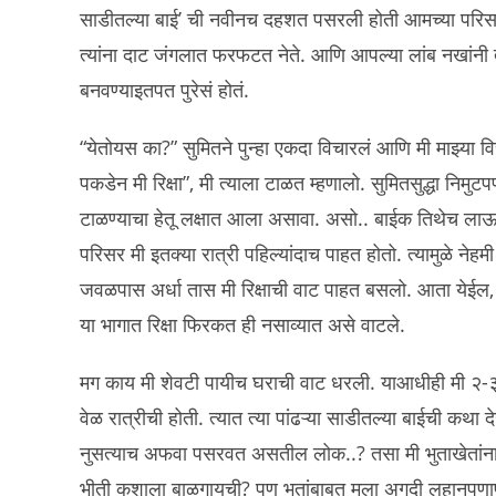
साडीतल्या बाई’ ची नवीनच दहशत पसरली होती आमच्या परिसरात. 
त्यांना दाट जंगलात फरफटत नेते. आणि आपल्या लांब नखांनी त
बनवण्याइतपत पुरेसं होतं.
“येतोयस का?” सुमितने पुन्हा एकदा विचारलं आणि मी माझ्या विच
पकडेन मी रिक्षा”, मी त्याला टाळत म्हणालो. सुमितसुद्धा निम
टाळण्याचा हेतू लक्षात आला असावा. असो.. बाईक तिथेच लाऊन म
परिसर मी इतक्या रात्री पहिल्यांदाच पाहत होतो. त्यामुळे 
जवळपास अर्धा तास मी रिक्षाची वाट पाहत बसलो. आता येईल,
या भागात रिक्षा फिरकत ही नसाव्यात असे वाटले.
मग काय मी शेवटी पायीच घराची वाट धरली. याआधीही मी २-
वेळ रात्रीची होती. त्यात त्या पांढऱ्या साडीतल्या बाईची 
नुसत्याच अफवा पसरवत असतील लोक..? तसा मी भुताखेतांना न 
भीती कशाला बाळगायची? पण भुतांबाबत मला अगदी लहानपणापा