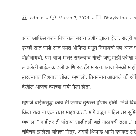
Post
Post
Post
admin
March 7, 2024
Bhaykatha
/
author:
published:
category:
आज ऑफिस वरुन निघायला बराच उशीर झाला होता. रात्री १
एरव्ही सात साडे सात पर्यंत ऑफिस मधून निघायचो पण आज जर
पोहोचायचो. पण आज मात्र सगळ्याच गोष्टी जणू माझी परीक्षा पा
लावलेली बाईक काढली आणि स्टार्टर मारला. आज नेमकी माझी बा
हारल्यागत नि:श्वास सोडत म्हणालो. तितक्यात आठवले की 
देखील आजच त्याच्या गावी गेला होता.
म्हणजे बाईकसुद्धा काय ती उद्याच दुरुस्त होणार होती. ति
किंवा राहा ना एक रात्र माझ्याकडे”. मागे वळून पाहिलं तर सु
म्हणाला “ नाहीतर ती पांढऱ्या साडीतली बाई गाठायची तुला…
नविनच झालेला चांगला मित्र. अगदी धिप्पाड आणि दणकट शरीरयष्