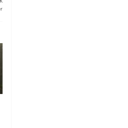
TK
er