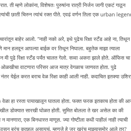
ती म्हणे लोकांना, विशेषतः पुरुषांना रात्री निर्जन जागी एकटं गाठून
्यांची छाती चिरुन त्यांचं रक्त पीते. एवढं वर्णन तिला एक urban lege
ारांतून बाहेर आलो. “नाही नको अरे, इथे पुढेच रिक्षा स्टँड आहे ना, तिथून
ुटपणे मान हलवून आपल्या बाईक वर तिथून निघाला. बहुतेक माझा त्याला
ी पुढे रिक्षा स्टँड पर्यंत चालत गेलो. सव्वा अकरा झाले होते. ऑफिस चा
नेहमी ओळखीचा वाटणारा परिसर आज मात्र वेगळाच जाणवत होता. पुढे
 नंतर येईल करत बराच वेळ रिक्षा काही आली नाही. कदाचित इतक्या उशिर
३ वेळा हा रस्ता पायाखालून घातला होता. फक्त फरक इतकाच होता की 
कथा देखील डोक्यात सारखी घोळत होती. सुमित बोलला ते खर असेल का की
मानणारा, एक बिनधास्त माणूस. ज्या गोष्टीला कधी पाहीलं नाही त्याची
सून बरंच कुतूहल असायचं. म्हणजे हे जर खरंच माझ्यासमोर आले तर?