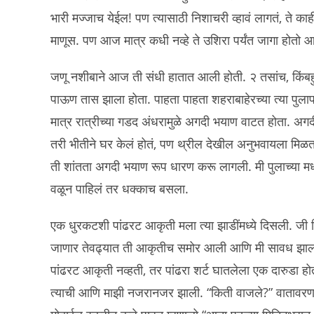
भारी मज्जाच येईल! पण त्यासाठी निशाचरी व्हावं लागतं, ते का
माणूस. पण आज मात्र कधी नव्हे ते उशिरा पर्यंत जागा होतो आणि
जणू नशीबाने आज ती संधी हातात आली होती. २ तसांच, किंबह
पाऊण तास झाला होता. पाहता पाहता शहराबाहेरच्या त्या पुला
मात्र रात्रीच्या गडद अंधरामुळे अगदी भयाण वाटत होता. अगदी
तरी भीतीने घर केलं होतं, पण थ्रील देखील अनुभवायला मिळत हो
ती शांतता अगदी भयाण रूप धारण करू लागली. मी पुलाच्य
वळून पाहिलं तर धक्काच बसला.
एक धुरकटशी पांढरट आकृती मला त्या झाडींमध्ये दिसली. जी 
जाणार तेवढ्यात ती आकृतीच समोर आली आणि मी सावध झालो.
पांढरट आकृती नव्हती, तर पांढरा शर्ट घातलेला एक दारुडा होत
त्याची आणि माझी नजरानजर झाली. “किती वाजले?” वातावरणातल्