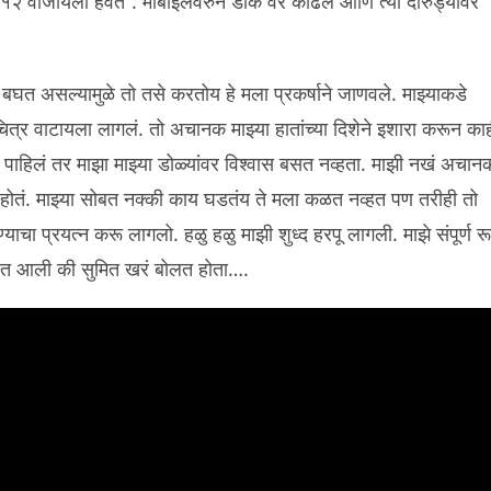
 १२ वाजायला हवेत”. मोबाईलवरुन डोकं वर काढंल आणि त्या दारुड्यावर
डे बघत असल्यामुळे तो तसे करतोय हे मला प्रकर्षाने जाणवले. माझ्याकडे
ित्र वाटायला लागलं. तो अचानक माझ्या हातांच्या दिशेने इशारा करून का
 पाहिलं तर माझा माझ्या डोळ्यांवर विश्वास बसत नव्हता. माझी नखं अचान
 होतं. माझ्या सोबत नक्की काय घडतंय ते मला कळत नव्हत पण तरीही तो
चा प्रयत्न करू लागलो. हळु हळु माझी शुध्द हरपू लागली. माझे संपूर्ण र
षात आली की सुमित खरं बोलत होता….