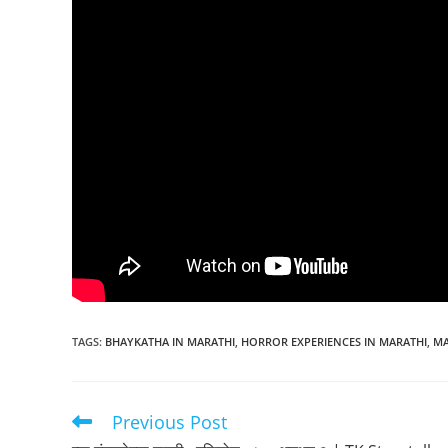
TAGS
:
BHAYKATHA IN MARATHI
,
HORROR EXPERIENCES IN MARATHI
,
MA
Previous Post
Read
more