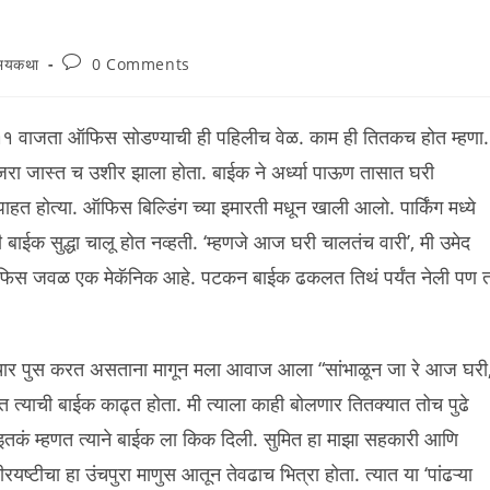
Post
भयकथा
0 Comments
comments:
१ वाजता ऑफिस सोडण्याची ही पहिलीच वेळ. काम ही तितकच होत म्हणा.
ा जास्त च उशीर झाला होता. बाईक ने अर्ध्या पाऊण तासात घरी
हत होत्या. ऑफिस बिल्डिंग च्या इमारती मधून खाली आलो. पार्किंग मध्ये
ईक सुद्धा चालू होत नव्हती. ‘म्हणजे आज घरी चालतंच वारी’, मी उमेद
ऑफिस जवळ एक मेकॅनिक आहे. पटकन बाईक ढकलत तिथं पर्यंत नेली पण त
थे विचार पुस करत असताना मागून मला आवाज आला “सांभाळून जा रे आज घरी
मित त्याची बाईक काढ्त होता. मी त्याला काही बोलणार तितक्यात तोच पुढे
” इतकं म्हणत त्याने बाईक ला किक दिली. सुमित हा माझा सहकारी आणि
टीचा हा उंचपुरा माणुस आतून तेवढाच भित्रा होता. त्यात या ‘पांढऱ्या