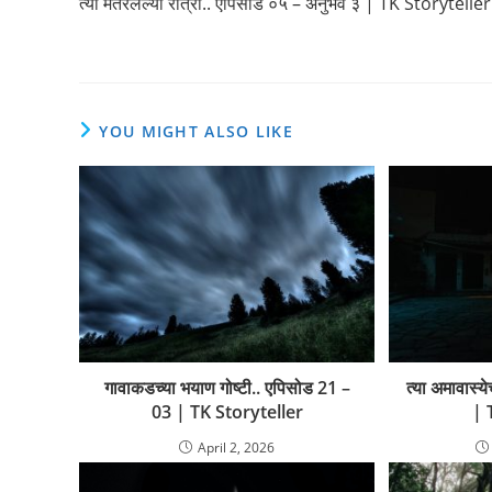
त्या मंतरलेल्या रात्री.. एपिसोड ०५ – अनुभव ३ | TK Storyteller
articles
YOU MIGHT ALSO LIKE
गावाकडच्या भयाण गोष्टी.. एपिसोड 21 –
त्या अमावास्य
03 | TK Storyteller
| 
April 2, 2026