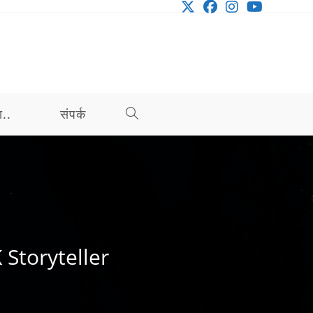
ा..
संपर्क
TOGGLE
WEBSITE
SEARCH
K Storyteller