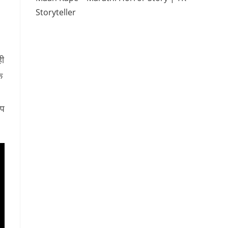
Storyteller
ही
क
ूप