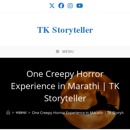
Skip
to
content
TK Storyteller
MENU
One Creepy Horror
Experience in Marathi | TK
Storyteller
>
भयकथा
>
One Creepy Horror Experience in Marathi | TK Storytelle