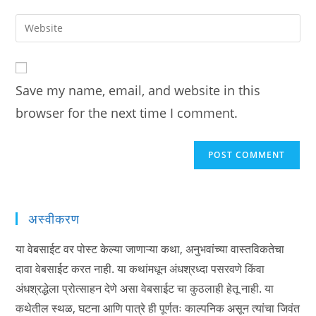
username
email
Enter
to
address
your
comment
to
website
comment
URL
Save my name, email, and website in this
(optional)
browser for the next time I comment.
अस्वीकरण
या वेबसाईट वर पोस्ट केल्या जाणाऱ्या कथा, अनुभवांच्या वास्तविकतेचा
दावा वेबसाईट करत नाही. या कथांमधून अंधश्रध्दा पसरवणे किंवा
अंधश्रद्धेला प्रोत्साहन देणे असा वेबसाईट चा कुठलाही हेतू नाही. या
कथेतील स्थळ, घटना आणि पात्रे ही पूर्णतः काल्पनिक असून त्यांचा जिवंत