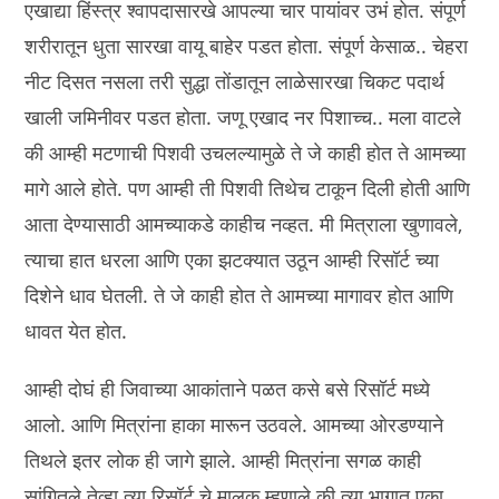
एखाद्या हिंस्त्र श्वापदासारखे आपल्या चार पायांवर उभं होत. संपूर्ण
शरीरातून धुता सारखा वायू बाहेर पडत होता. संपूर्ण केसाळ.. चेहरा
नीट दिसत नसला तरी सुद्धा तोंडातून लाळेसारखा चिकट पदार्थ
खाली जमिनीवर पडत होता. जणू एखाद नर पिशाच्च.. मला वाटले
की आम्ही मटणाची पिशवी उचलल्यामुळे ते जे काही होत ते आमच्या
मागे आले होते. पण आम्ही ती पिशवी तिथेच टाकून दिली होती आणि
आता देण्यासाठी आमच्याकडे काहीच नव्हत. मी मित्राला खुणावले,
त्याचा हात धरला आणि एका झटक्यात उठून आम्ही रिसॉर्ट च्या
दिशेने धाव घेतली. ते जे काही होत ते आमच्या मागावर होत आणि
धावत येत होत.
आम्ही दोघं ही जिवाच्या आकांताने पळत कसे बसे रिसॉर्ट मध्ये
आलो. आणि मित्रांना हाका मारून उठवले. आमच्या ओरडण्याने
तिथले इतर लोक ही जागे झाले. आम्ही मित्रांना सगळ काही
सांगितले तेव्हा त्या रिसॉर्ट चे मालक म्हणाले की त्या भागात एका