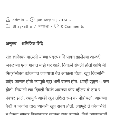
Post
Post
admin
January 10, 2024
author:
published:
Post
Post
Bhaykatha
/
भयकथा
0 Comments
category:
comments:
अनुभव – अभिजित शिंदे
संत ज्ञानेश्वर माऊली यांच्या पदस्पर्शाने पावन झालेल्या आळंदी
जवळच्या एका गावात माझे घर आहे. दिवाळी संपली होती आणि मी
मित्रांसोबत कोकणात जाण्याचा बेत आखला होता. खूप दिवसांनी
बाहेर जाणार होतो त्यामुळे खूप भारी वाटत होत. आम्ही एकूण ५ जण
होतो. निघालो त्या दिवशी नेमके आमच्या फोर व्हीलर चे टाय र
पंक्चर झाले. त्यामुळे आम्ही खूप उशिरा रूम वर पोहोचलो. आमच्या
पैकी २ जणांना दारू प्यायची खूप सवय होती. त्यामुळे ते कोणाचेही
न ऐकता समुद्र किनाऱ्यावर जाऊन दारू प्यायले. तिथे जाण्यासाठी