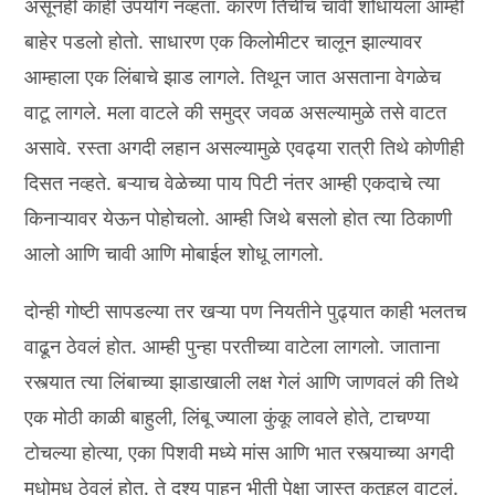
असूनही काही उपयोग नव्हता. कारण तिचीच चावी शोधायला आम्ही
बाहेर पडलो होतो. साधारण एक किलोमीटर चालून झाल्यावर
आम्हाला एक लिंबाचे झाड लागले. तिथून जात असताना वेगळेच
वाटू लागले. मला वाटले की समुद्र जवळ असल्यामुळे तसे वाटत
असावे. रस्ता अगदी लहान असल्यामुळे एवढ्या रात्री तिथे कोणीही
दिसत नव्हते. बऱ्याच वेळेच्या पाय पिटी नंतर आम्ही एकदाचे त्या
किनाऱ्यावर येऊन पोहोचलो. आम्ही जिथे बसलो होत त्या ठिकाणी
आलो आणि चावी आणि मोबाईल शोधू लागलो.
दोन्ही गोष्टी सापडल्या तर खऱ्या पण नियतीने पुढ्यात काही भलतच
वाढून ठेवलं होत. आम्ही पुन्हा परतीच्या वाटेला लागलो. जाताना
रस्त्यात त्या लिंबाच्या झाडाखाली लक्ष गेलं आणि जाणवलं की तिथे
एक मोठी काळी बाहुली, लिंबू ज्याला कुंकू लावले होते, टाचण्या
टोचल्या होत्या, एका पिशवी मध्ये मांस आणि भात रस्त्याच्या अगदी
मधोमध ठेवलं होत. ते दृश्य पाहून भीती पेक्षा जास्त कुतूहल वाटलं.