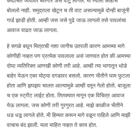
कदाचित जीवावर बेतणार असे वाटू लागले. मी त्याला काहीच
बोललो नाही. समुद्राला खेटून च ती वाट असल्यामुळे दोन्ही बाजूंनी
गार्ड झाडी होती. आम्ही जस जसे पुढे जाऊ लागलो तसे पावलांचा
आवाज वाढत जाऊ लागला.
हे सगळे बघून मित्राची नशा जागीच उतरली कारण आमच्या मागे
कोणीही नव्हत पण प्रत्येक पावलाला असं जाणवत होत की आमच्या
दोघा व्यतिरिक्त आणखी कोणी तरी आहे. आम्ही त्या भागातून थोडे
बाहेर येऊन एका मोठ्या दगडावर बसलो. कारण भीतीने घाम फुटला
होता आणि झपझप चालत आल्यामुळे आम्ही दमून गेलो होतो. बाजूला
च एक स्ट्रीट लाईट होता. तितक्यात मागून एक विचित्र आवाज
येऊ लागला. जस कोणी तरी गुरगुरत आहे. माझे काळीज भीतीने
धड धडू लागले होते. मी हिम्मत करून मागे वळून पाहिले आणि माझी
वाचाच बंद झाली. मला माहित नव्हत ते काय होत.