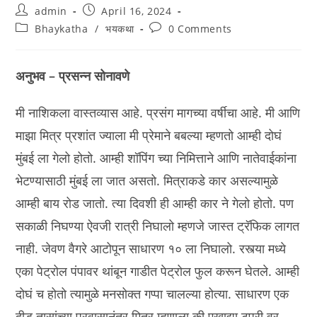
Post
Post
admin
April 16, 2024
author:
published:
Post
Post
Bhaykatha
/
भयकथा
0 Comments
category:
comments:
अनुभव – प्रसन्न सोनावणे
मी नाशिकला वास्तव्यास आहे. प्रसंग मागच्या वर्षीचा आहे. मी आणि
माझा मित्र प्रशांत ज्याला मी प्रेमाने बबल्या म्हणतो आम्ही दोघं
मुंबई ला गेलो होतो. आम्ही शॉपिंग च्या निमित्ताने आणि नातेवाईकांना
भेटण्यासाठी मुंबई ला जात असतो. मित्राकडे कार असल्यामुळे
आम्ही बाय रोड जातो. त्या दिवशी ही आम्ही कार ने गेलो होतो. पण
सकाळी निघण्या ऐवजी रात्री निघालो म्हणजे जास्त ट्रॅफिक लागत
नाही. जेवण वैगरे आटोपून साधारण १० ला निघालो. रस्त्या मध्ये
एका पेट्रोल पंपावर थांबून गाडीत पेट्रोल फुल करून घेतले. आम्ही
दोघं च होतो त्यामुळे मनसोक्त गप्पा चालल्या होत्या. साधारण एक
दीड तासांच्या प्रवासानंतर मित्र म्हणाला की एखाद्या टपरी वर