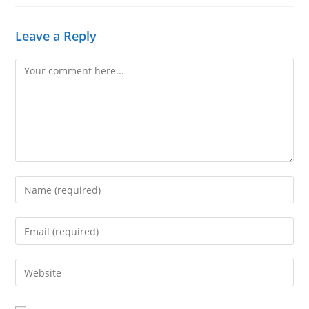
Leave a Reply
Comment
Enter
your
name
Enter
or
your
username
email
Enter
to
address
your
comment
to
website