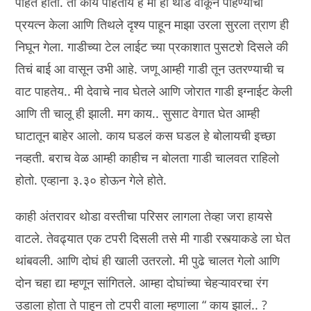
पाहत होता. तो काय पाहतोय हे मी ही थोडे वाकून पाहण्याचा
प्रयत्न केला आणि तिथले दृश्य पाहून माझा उरला सुरला त्राण ही
निघून गेला. गाडीच्या टेल लाईट च्या प्रकाशात पुसटशे दिसले की
तिचं बाई आ वासून उभी आहे. जणू आम्ही गाडी तून उतरण्याची च
वाट पाहतेय.. मी देवाचे नाव घेतले आणि जोरात गाडी इग्नाईट केली
आणि ती चालू ही झाली. मग काय.. सुसाट वेगात घेत आम्ही
घाटातून बाहेर आलो. काय घडलं कस घडल हे बोलायची इच्छा
नव्हती. बराच वेळ आम्ही काहीच न बोलता गाडी चालवत राहिलो
होतो. एव्हाना ३.३० होऊन गेले होते.
काही अंतरावर थोडा वस्तीचा परिसर लागला तेव्हा जरा हायसे
वाटले. तेवढ्यात एक टपरी दिसली तसे मी गाडी रस्त्याकडे ला घेत
थांबवली. आणि दोघं ही खाली उतरलो. मी पुढे चालत गेलो आणि
दोन चहा द्या म्हणून सांगितले. आम्हा दोघांच्या चेहऱ्यावरचा रंग
उडाला होता ते पाहून तो टपरी वाला म्हणाला “ काय झालं.. ?